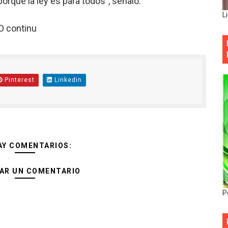
 porque la ley es para todos”, señaló.
L
O continu
Pinterest
Linkedin
AY COMENTARIOS:
AR UN COMENTARIO
P