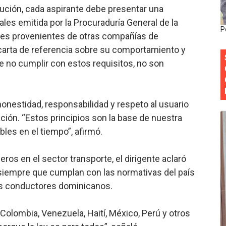
itución, cada aspirante debe presentar una
siciones en los mil mejores bancos del mundo
les emitida por la Procuraduría General de la
P
res provenientes de otras compañías de
anual de Comunicación Interna y Externa para fortalecer g
 carta de referencia sobre su comportamiento y
Roberto Tineo y a Yeisy por sus críticas destempladas sobr
 no cumplir con estos requisitos, no son
esarrollo y fortaleciendo la frontera dominicana
onestidad, responsabilidad y respeto al usuario
ena delitos ambientales y recupera terrenos en zonas prote
ción. “Estos principios son la base de nuestra
les en el tiempo”, afirmó.
eros en el sector transporte, el dirigente aclaró
 siempre que cumplan con las normativas del país
los conductores dominicanos.
Colombia, Venezuela, Haití, México, Perú y otros