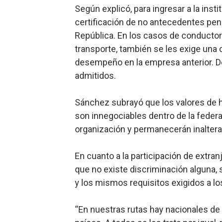
Según explicó, para ingresar a la inst
Banco Popular escala 17 po
certificación de no antecedentes pena
República. En los casos de conducto
SNS y el SRSO actualizan M
transporte, también se les exige una
Osiris de León responde a 
desempeño en la empresa anterior. De
admitidos.
DGPCF: 55 años sembrando d
Sánchez subrayó que los valores de h
Operativo interagencial fr
son innegociables dentro de la federa
organización y permanecerán inalterab
En cuanto a la participación de extranj
que no existe discriminación alguna,
y los mismos requisitos exigidos a 
“En nuestras rutas hay nacionales de 