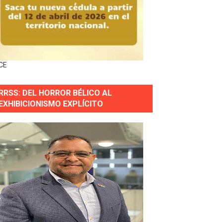
ingo Norte
nguez por apagones en Cayenas y Residencial Amalia
CE
RRSS: DEL HORROR BÉLICO AL
s incendio
EXHIBICIONISMO EXPLÍCITO
aria Reservas.
wer en Piantini
pios pequeños
or gastronómico