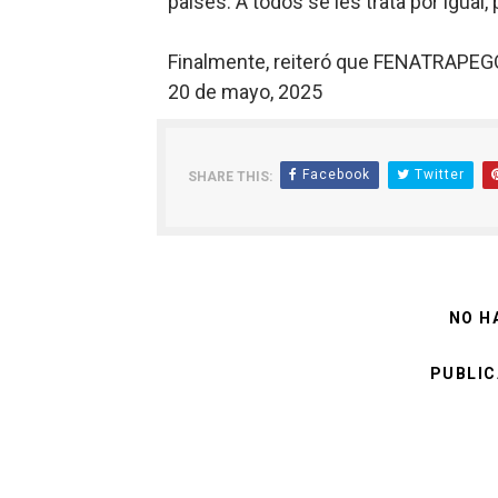
países. A todos se les trata por igual,
Finalmente, reiteró que FENATRAPEG
20 de mayo, 2025
Facebook
Twitter
SHARE THIS:
NO H
PUBLIC