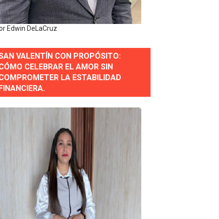
or Edwin DeLaCruz
estión comunicacional en salud
SAN VALENTÍN CON PROPÓSITO:
e Presa de Guaiguí: "Es ignorancia supina"
CÓMO CELEBRAR EL AMOR SIN
COMPROMETER LA ESTABILIDAD
FINANCIERA.
gidas del país