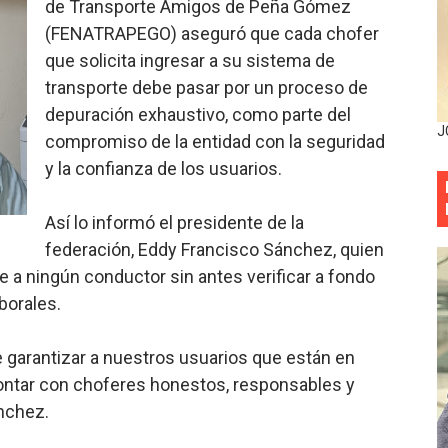
de Transporte Amigos de Peña Gómez
sistema eléctrico ante constantes apagones en Santo Dom
(FENATRAPEGO) aseguró que cada chofer
que solicita ingresar a su sistema de
as y bombas lagrimógenas: Tensión en la Fernández Domí
transporte debe pasar por un proceso de
depuración exhaustivo, como parte del
ia festival cultural para la región Este
J
compromiso de la entidad con la seguridad
ia festival cultural para la región Este
y la confianza de los usuarios.
eep permite a familia de La Cuaba recuperar su hogar tra
Así lo informó el presidente de la
federación, Eddy Francisco Sánchez, quien
ana Riveiro como nueva vicepresidenta ejecutiva de Fiduci
 ningún conductor sin antes verificar a fondo
minicana impulsan metas de transparencia
borales.
rativo anula permisos urbanísticos del proyecto Everest To
 garantizar a nuestros usuarios que están en
ntar con choferes honestos, responsables y
 de cédula: adiós al orden por mes de nacimiento en munici
nchez.
onocido por sus cuatro décadas de excelencia en el sect