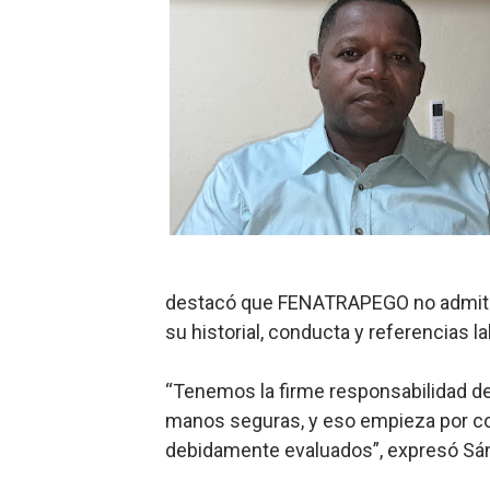
CESDN urge fortalecer el 
Cacerolazos, gomas quemad
Roberto Ángel Salcedo anunc
Roberto Ángel Salcedo anunc
Respuesta oportuna de Prop
Juramentan a Angelina Bivi
destacó que FENATRAPEGO no admite a
DIGEIG y Liga Municipal Do
su historial, conducta y referencias la
Tribunal Superior Administ
“Tenemos la firme responsabilidad de
manos seguras, y eso empieza por co
JCE flexibiliza renovación
debidamente evaluados”, expresó Sá
Restaurante Amigos es rec