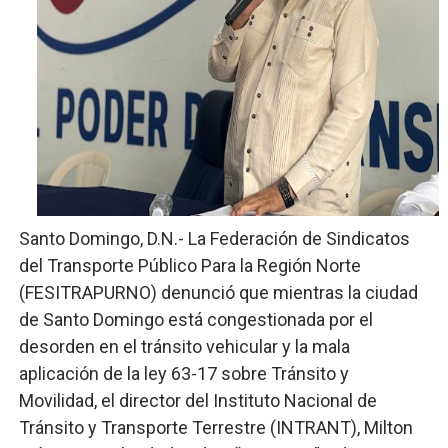
Más de 180 dirigentes sindicales de las Américas se re
Restaurante Amigos es reconocido por sus cuatro déc
Banco Popular escala 17 posiciones en los mil mejore
SNS y el SRSO actualizan Manual de Comunicación Inter
Osiris de León responde a Roberto Tineo y a Yeisy por 
Santo Domingo, D.N.- La Federación de Sindicatos
del Transporte Público Para la Región Norte
(FESITRAPURNO) denunció que mientras la ciudad
de Santo Domingo está congestionada por el
desorden en el tránsito vehicular y la mala
aplicación de la ley 63-17 sobre Tránsito y
Movilidad, el director del Instituto Nacional de
Tránsito y Transporte Terrestre (INTRANT), Milton