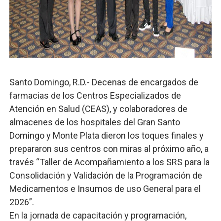
Comedores Comunitarios de DASAC garantizan alimenta
UNTC inicia ofensiva para recuperar fuerza gremial y fo
PRM escogerá este domingo su nueva cúpula directiva 
Candidato a presidente del Colegio de Notarios hace ll
Santo Domingo, R.D.- Decenas de encargados de
farmacias de los Centros Especializados de
Digecac realizará Primer Festival de Plantas 2026
Atención en Salud (CEAS), y colaboradores de
almacenes de los hospitales del Gran Santo
Josefa Castillo: Liderazgo y Transformación Social al F
Domingo y Monte Plata dieron los toques finales y
prepararon sus centros con miras al próximo año, a
través “Taller de Acompañamiento a los SRS para la
Consolidación y Validación de la Programación de
Medicamentos e Insumos de uso General para el
2026”.
En la jornada de capacitación y programación,