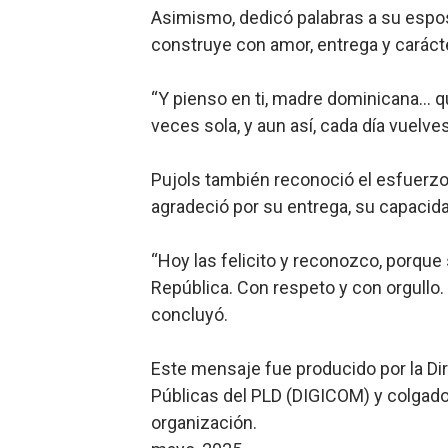
Asimismo, dedicó palabras a su espo
Candidato a presidente del 
construye con amor, entrega y carácte
Digecac realizará Primer F
“Y pienso en ti, madre dominicana… q
Josefa Castillo: Liderazgo 
veces sola, y aun así, cada día vuelv
Lee Ballester a los que se
Pujols también reconoció el esfuerzo 
agradeció por su entrega, su capacida
Operativo Interinstitucion
“Hoy las felicito y reconozco, porque 
República. Con respeto y con orgullo. 
concluyó.
Este mensaje fue producido por la Di
Públicas del PLD (DIGICOM) y colgado
organización.