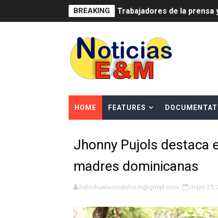
BREAKING
Trabajadores de la prensa 
Ministerio de Cultura anun
Más de 180 dirigentes sindi
Restaurante Amigos es rec
Banco Popular escala 17 po
HOME
FEATURES
DOCUMENTAT
SNS y el SRSO actualizan M
Jhonny Pujols destaca 
Osiris de León responde a 
madres dominicanas
DGPCF: 55 años sembrando d
Operativo interagencial fr
habichuelacondulce.m@gmail.com
mayo 25, 
-Propeep y Gestión Presid