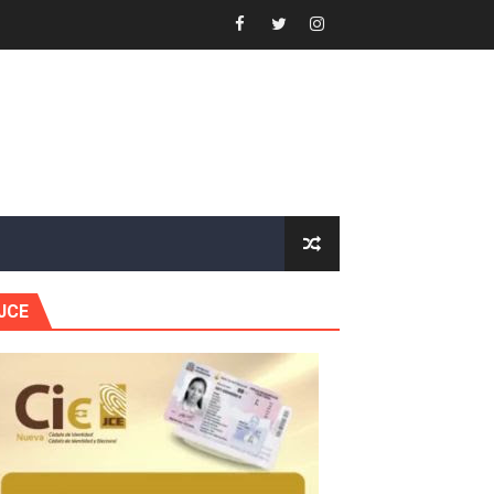
 Estratégica para Impulsar el Desarrollo de Santo Domingo
e Historia 2025
ra fortalecer el diálogo social y el trabajo decente
or gastronómico
estión comunicacional en salud
JCE
e Presa de Guaiguí: "Es ignorancia supina"
gidas del país
ctados por la obra vial, en cumplimiento de un compromis