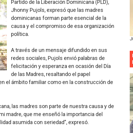
Partido de la Liberación Dominicana (PLD),
mbra esperanza y protege el agua mediante Jornada de Re
Jhonny Pujols, expresó que las madres
dominicanas forman parte esencial de la
3,355 galones de combustibles y 46 millones de mercancía
causa y el compromiso de esa organización
política.
más de RD 57 millones en segunda subasta pública del año
J
eficiados con jornada asistencial de Desarrollo de la Comu
A través de un mensaje difundido en sus
redes sociales, Pujols envió palabras de
decidió no seguir en la Presidencia de la Suprema Corte de
felicitación y esperanza en ocasión del Día
de las Madres, resaltando el papel
situación económica y califica de ineficiente la gestión del
 el ámbito familiar como en la construcción de
rvicio Militar Voluntario
Carolina Mejía RD tiene la oportunidad histórica de elegir l
icana, las madres son parte de nuestra causa y de
i madre, que me enseñó la importancia del
entado a balazos en la avenida Abraham Lincoln y fallecer 
ilidad asumida con seriedad”, expresó.
sistema eléctrico ante constantes apagones en Santo Dom