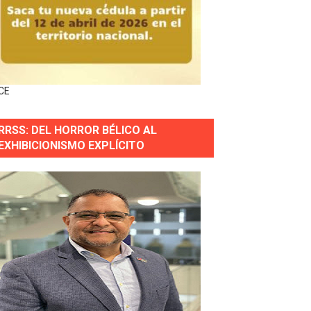
forestación en Manabao
s en lo que va de año
CE
nidad y Ejército RD
RRSS: DEL HORROR BÉLICO AL
 Justicia.
EXHIBICIONISMO EXPLÍCITO
 gobierno
a primera mujer presidente de la República
horas después
ingo Norte