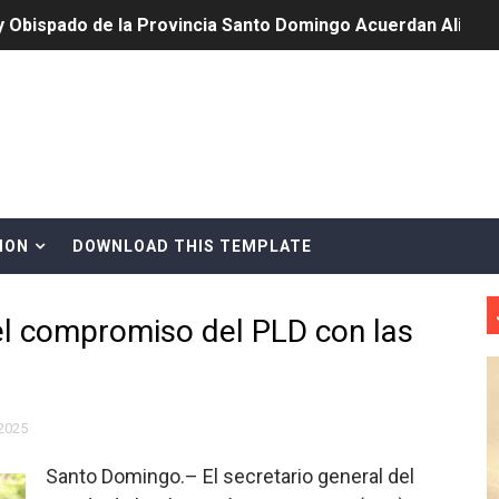
y Obispado de la Provincia Santo Domingo Acuerdan Alianza
cia ganadores de Premios Anuales de Literatura 2026 y el d
cales de las Américas se reúnen en República Dominicana pa
onocido por sus cuatro décadas de excelencia en el sect
siciones en los mil mejores bancos del mundo
ION
DOWNLOAD THIS TEMPLATE
anual de Comunicación Interna y Externa para fortalecer g
el compromiso del PLD con las
Roberto Tineo y a Yeisy por sus críticas destempladas sobr
esarrollo y fortaleciendo la frontera dominicana
ena delitos ambientales y recupera terrenos en zonas prote
2025
Santo Domingo.– El secretario general del
encial encabezan entrega compensación a comerciantes impa