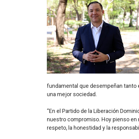
Ministerio de Defensa sie
MICM y CECCOM retienen 21
Bienes Nacionales recauda 
Residentes en San Juan ben
El magistrado Henry Molina 
​Domingo Plácido critica la 
fundamental que desempeñan tanto en
Graduación XII Promoción Se
una mejor sociedad.
Fellito Suberví asegura en 
“En el Partido de la Liberación Domin
nuestro compromiso. Hoy pienso en m
Hipótesis policial sobre at
respeto, la honestidad y la responsab
CESDN urge fortalecer el 