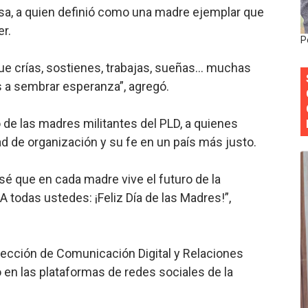
sa, a quien definió como una madre ejemplar que
Colegio de Notarios hace llamado a la unidad.
r.
P
estival de Plantas 2026
ue crías, sostienes, trabajas, sueñas… muchas
y Transformación Social al Frente del INAIPI
es a sembrar esperanza”, agregó.
 forman como agentes “Todo el equipo de la DGM debe acog
de las madres militantes del PLD, a quienes
d de organización y su fe en un país más justo.
al “Compromiso Ambiental 2.0”
sé que en cada madre vive el futuro de la
A todas ustedes: ¡Feliz Día de las Madres!”,
rección de Comunicación Digital y Relaciones
 en las plataformas de redes sociales de la