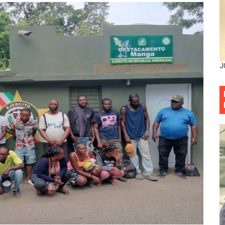
situación económica y califica de ineficiente la gestión del
rvicio Militar Voluntario
Carolina Mejía RD tiene la oportunidad histórica de elegir l
J
entado a balazos en la avenida Abraham Lincoln y fallecer 
sistema eléctrico ante constantes apagones en Santo Dom
as y bombas lagrimógenas: Tensión en la Fernández Domí
ia festival cultural para la región Este
ia festival cultural para la región Este
 forman como agentes “Todo el equipo de la DGM debe acog
al “Compromiso Ambiental 2.0”