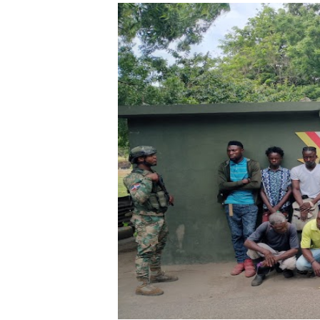
​Domingo Plácido critica la 
Graduación XII Promoción Se
Fellito Suberví asegura en 
Hipótesis policial sobre at
CESDN urge fortalecer el 
Cacerolazos, gomas quemad
Roberto Ángel Salcedo anunc
Roberto Ángel Salcedo anunc
Lee Ballester a los que se
Operativo Interinstitucion