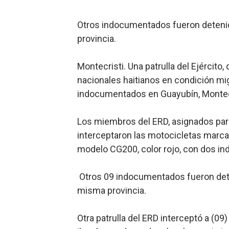
Trabajadores de la prensa 
Otros indocumentados fueron detenid
Ministerio de Cultura anun
provincia.
Más de 180 dirigentes sindi
Montecristi. Una patrulla del Ejércit
nacionales haitianos en condición mig
Restaurante Amigos es rec
indocumentados en Guayubín, Montecr
Banco Popular escala 17 po
Los miembros del ERD, asignados par
interceptaron las motocicletas marca
modelo CG200, color rojo, con dos i
Otros 09 indocumentados fueron dete
misma provincia.
Otra patrulla del ERD interceptó a (09