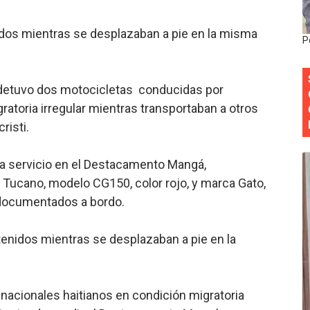
y Obispado de la Provincia Santo Domingo Acuerdan Alianza
os mientras se desplazaban a pie en la misma
P
cia ganadores de Premios Anuales de Literatura 2026 y el d
cales de las Américas se reúnen en República Dominicana pa
o, detuvo dos motocicletas conducidas por
ratoria irregular mientras transportaban a otros
onocido por sus cuatro décadas de excelencia en el sect
isti.
siciones en los mil mejores bancos del mundo
a servicio en el Destacamento Mangá,
 Tucano, modelo CG150, color rojo, y marca Gato,
ndocumentados a bordo.
nidos mientras se desplazaban a pie en la
) nacionales haitianos en condición migratoria