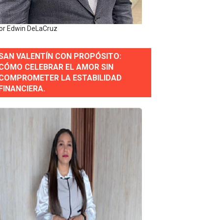
 Estratégica para Impulsar el Desarrollo de Santo Domingo
or Edwin DeLaCruz
e Historia 2025
SAN VALENTÍN CON PROPÓSITO:
ra fortalecer el diálogo social y el trabajo decente
CÓMO CELEBRAR EL AMOR SIN
COMPROMETER LA ESTABILIDAD
or gastronómico
FINANCIERA.