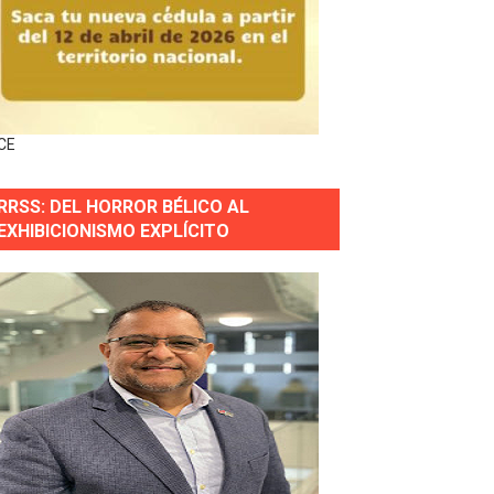
 gobierno
a primera mujer presidente de la República
CE
horas después
RRSS: DEL HORROR BÉLICO AL
ingo Norte
EXHIBICIONISMO EXPLÍCITO
nguez por apagones en Cayenas y Residencial Amalia
erse a normas éticas y ser garante de los derechos de la