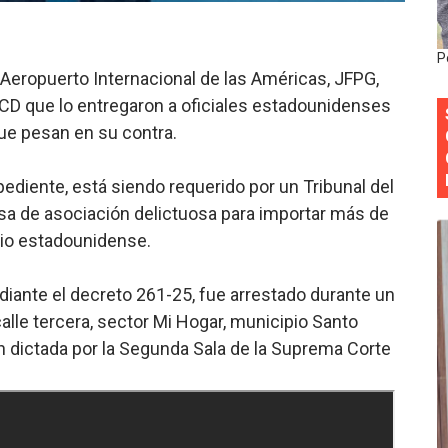
Colegio de Notarios hace llamado a la unidad.
estival de Plantas 2026
P
 Aeropuerto Internacional de las Américas, JFPG,
y Transformación Social al Frente del INAIPI
CD que lo entregaron a oficiales estadounidenses
ue pesan en su contra.
 forman como agentes “Todo el equipo de la DGM debe acog
al “Compromiso Ambiental 2.0”
ediente, está siendo requerido por un Tribunal del
usa de asociación delictuosa para importar más de
y Obispado de la Provincia Santo Domingo Acuerdan Alianza
rio estadounidense.
diante el decreto 261-25, fue arrestado durante un
alle tercera, sector Mi Hogar, municipio Santo
 dictada por la Segunda Sala de la Suprema Corte