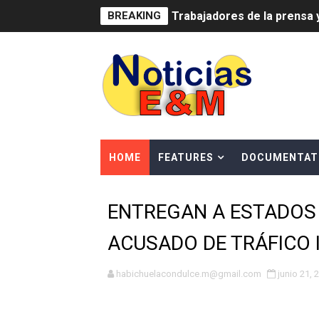
BREAKING
Ministerio de Cultura anun
Más de 180 dirigentes sindi
Restaurante Amigos es rec
Banco Popular escala 17 po
HOME
FEATURES
DOCUMENTAT
SNS y el SRSO actualizan M
Osiris de León responde a 
ENTREGAN A ESTADOS
DGPCF: 55 años sembrando d
ACUSADO DE TRÁFICO
Operativo interagencial fr
habichuelacondulce.m@gmail.com
junio 21, 
-Propeep y Gestión Presid