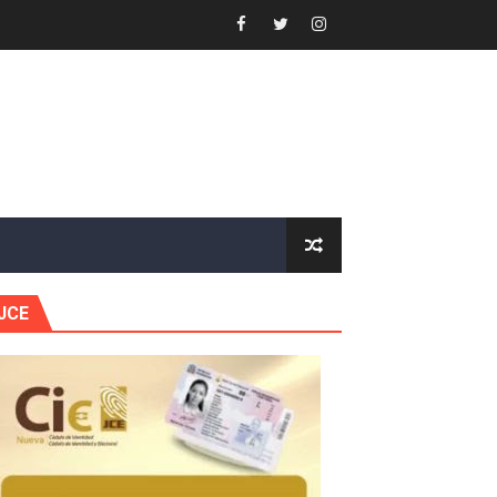
e Historia 2025
ra fortalecer el diálogo social y el trabajo decente
or gastronómico
estión comunicacional en salud
e Presa de Guaiguí: "Es ignorancia supina"
JCE
gidas del país
ctados por la obra vial, en cumplimiento de un compromis