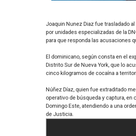
Candidato a presidente del 
Digecac realizará Primer F
Joaquin Nunez Diaz fue trasladado al
Josefa Castillo: Liderazgo 
por unidades especializadas de la DN
para que responda las acusaciones q
Lee Ballester a los que se
Operativo Interinstitucion
El dominicano, según consta en el exp
Distrito Sur de Nueva York, que lo ac
Trabajadores de la prensa 
cinco kilogramos de cocaína a territo
Núñez Díaz, quien fue extraditado me
operativo de búsqueda y captura, en c
Domingo Este, atendiendo a una orden
de Justicia.