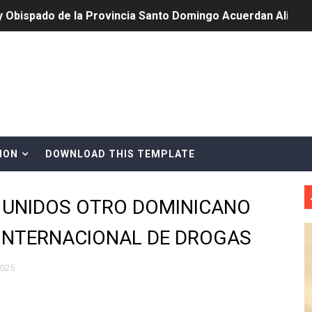
cia ganadores de Premios Anuales de Literatura 2026 y el d
cales de las Américas se reúnen en República Dominicana pa
onocido por sus cuatro décadas de excelencia en el sect
siciones en los mil mejores bancos del mundo
ION
DOWNLOAD THIS TEMPLATE
anual de Comunicación Interna y Externa para fortalecer g
Roberto Tineo y a Yeisy por sus críticas destempladas sobr
 UNIDOS OTRO DOMINICANO
esarrollo y fortaleciendo la frontera dominicana
 INTERNACIONAL DE DROGAS
ena delitos ambientales y recupera terrenos en zonas prote
2025
encial encabezan entrega compensación a comerciantes impa