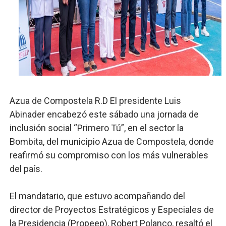
Comedores Comunitarios de DASAC garantizan alimenta
UNTC inicia ofensiva para recuperar fuerza gremial y fo
PRM escogerá este domingo su nueva cúpula directiva 
Candidato a presidente del Colegio de Notarios hace ll
Azua de Compostela R.D El presidente Luis
Digecac realizará Primer Festival de Plantas 2026
Abinader encabezó este sábado una jornada de
Josefa Castillo: Liderazgo y Transformación Social al F
inclusión social “Primero Tú”, en el sector la
Bombita, del municipio Azua de Compostela, donde
reafirmó su compromiso con los más vulnerables
del país.
El mandatario, que estuvo acompañando del
director de Proyectos Estratégicos y Especiales de
la Presidencia (Propeep), Robert Polanco, resaltó el