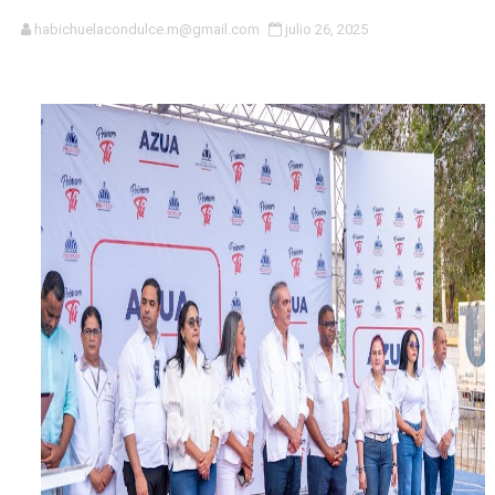
DGPCF: 55 años sembrando desarrollo y fortaleciendo 
habichuelacondulce.m@gmail.com
julio 26, 2025
Operativo interagencial frena delitos ambientales y re
-Propeep y Gestión Presidencial encabezan entrega co
Ministerio de Defensa siembra esperanza y protege e
MICM y CECCOM retienen 213,355 galones de combustibl
Bienes Nacionales recauda más de RD 57 millones en s
Residentes en San Juan beneficiados con jornada asiste
El magistrado Henry Molina decidió no seguir en la Pre
​Domingo Plácido critica la situación económica y califi
Graduación XII Promoción Servicio Militar Voluntario