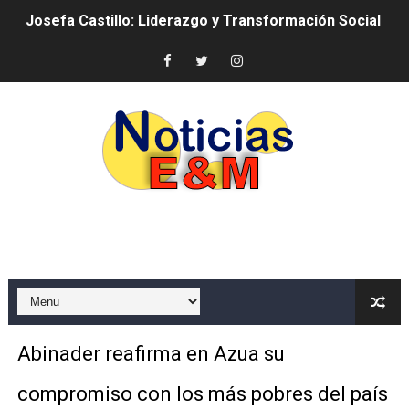
Josefa Castillo: Liderazgo y Transformación Social al F
Lee Ballester a los que se forman como agentes “Todo
Operativo Interinstitucional “Compromiso Ambiental 2.
Trabajadores de la prensa y Obispado de la Provincia 
Ministerio de Cultura anuncia ganadores de Premios Anu
Más de 180 dirigentes sindicales de las Américas se re
Restaurante Amigos es reconocido por sus cuatro déc
Banco Popular escala 17 posiciones en los mil mejore
SNS y el SRSO actualizan Manual de Comunicación Inter
Abinader reafirma en Azua su
Osiris de León responde a Roberto Tineo y a Yeisy por 
compromiso con los más pobres del país