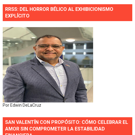
RRSS: DEL HORROR BÉLICO AL EXHIBICIONISMO
EXPLÍCITO
Por Edwin DeLaCruz
SAN VALENTÍN CON PROPÓSITO: CÓMO CELEBRAR EL
AMOR SIN COMPROMETER LA ESTABILIDAD