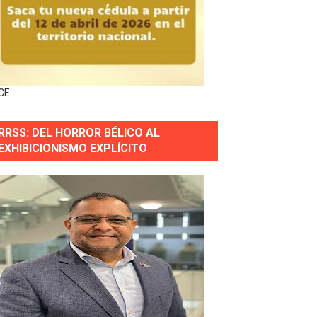
ingo Norte
nguez por apagones en Cayenas y Residencial Amalia
CE
RRSS: DEL HORROR BÉLICO AL
s incendio
EXHIBICIONISMO EXPLÍCITO
aria Reservas.
wer en Piantini
pios pequeños
or gastronómico