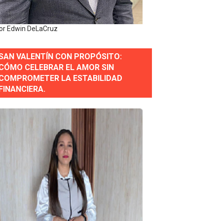
or Edwin DeLaCruz
estión comunicacional en salud
SAN VALENTÍN CON PROPÓSITO:
e Presa de Guaiguí: "Es ignorancia supina"
CÓMO CELEBRAR EL AMOR SIN
COMPROMETER LA ESTABILIDAD
FINANCIERA.
gidas del país