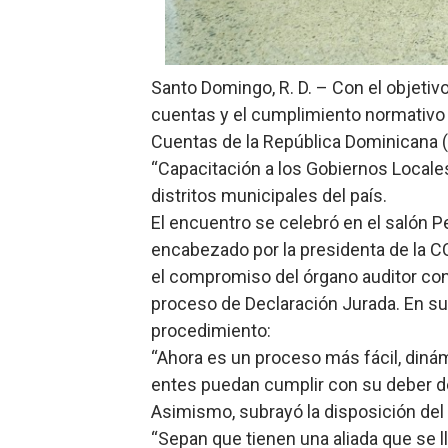
Banco Popular escala 17 po
SNS y el SRSO actualizan M
Santo Domingo, R. D. – Con el objetivo
cuentas y el cumplimiento normativo 
Osiris de León responde a 
Cuentas de la República Dominicana (C
DGPCF: 55 años sembrando d
“Capacitación a los Gobiernos Locales”
distritos municipales del país.
Operativo interagencial fr
El encuentro se celebró en el salón Pe
encabezado por la presidenta de la 
el compromiso del órgano auditor con
proceso de Declaración Jurada. En sus
procedimiento:
“Ahora es un proceso más fácil, dinám
entes puedan cumplir con su deber de
Asimismo, subrayó la disposición del
“Sepan que tienen una aliada que se l