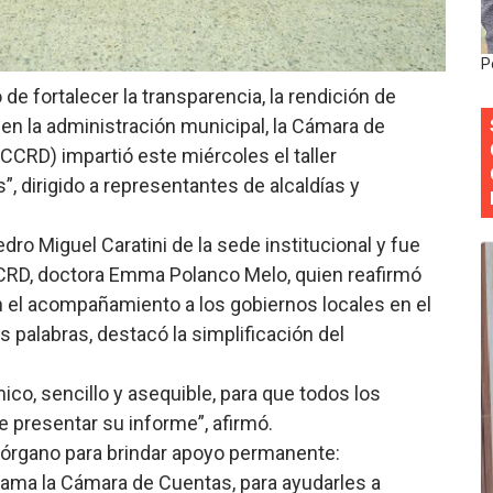
siciones en los mil mejores bancos del mundo
P
anual de Comunicación Interna y Externa para fortalecer g
 de fortalecer la transparencia, la rendición de
en la administración municipal, la Cámara de
Roberto Tineo y a Yeisy por sus críticas destempladas sobr
CRD) impartió este miércoles el taller
esarrollo y fortaleciendo la frontera dominicana
, dirigido a representantes de alcaldías y
ena delitos ambientales y recupera terrenos en zonas prote
dro Miguel Caratini de la sede institucional y fue
CCRD, doctora Emma Polanco Melo, quien reafirmó
 el acompañamiento a los gobiernos locales en el
 palabras, destacó la simplificación del
ico, sencillo y asequible, para que todos los
 presentar su informe”, afirmó.
 órgano para brindar apoyo permanente:
lama la Cámara de Cuentas, para ayudarles a