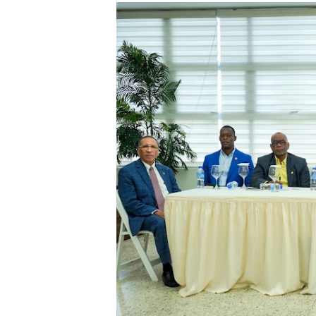
CESDN urge fortalecer el 
Cacerolazos, gomas quemad
Roberto Ángel Salcedo anunc
Roberto Ángel Salcedo anunc
Respuesta oportuna de Prop
Juramentan a Angelina Bivi
DIGEIG y Liga Municipal Do
Tribunal Superior Administ
JCE flexibiliza renovación
Restaurante Amigos es rec