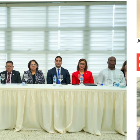
sistema eléctrico ante constantes apagones en Santo Dom
as y bombas lagrimógenas: Tensión en la Fernández Domí
ia festival cultural para la región Este
J
ia festival cultural para la región Este
eep permite a familia de La Cuaba recuperar su hogar tra
ana Riveiro como nueva vicepresidenta ejecutiva de Fiduci
minicana impulsan metas de transparencia
rativo anula permisos urbanísticos del proyecto Everest To
 de cédula: adiós al orden por mes de nacimiento en munici
onocido por sus cuatro décadas de excelencia en el sect