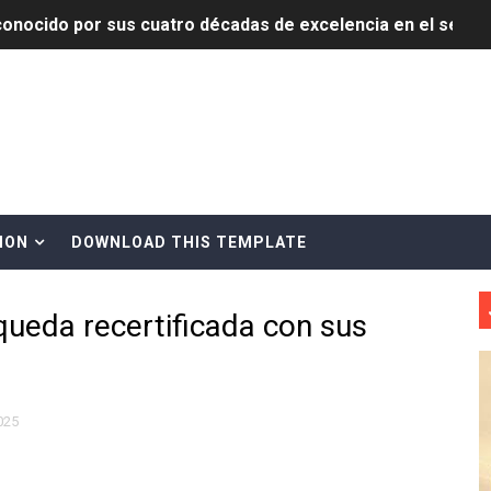
onocido por sus cuatro décadas de excelencia en el sect
siciones en los mil mejores bancos del mundo
anual de Comunicación Interna y Externa para fortalecer g
Roberto Tineo y a Yeisy por sus críticas destempladas sobr
esarrollo y fortaleciendo la frontera dominicana
ION
DOWNLOAD THIS TEMPLATE
ena delitos ambientales y recupera terrenos en zonas prote
queda recertificada con sus
encial encabezan entrega compensación a comerciantes impa
mbra esperanza y protege el agua mediante Jornada de Re
3,355 galones de combustibles y 46 millones de mercancía
2025
más de RD 57 millones en segunda subasta pública del año