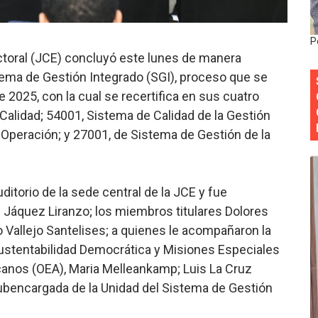
 forman como agentes “Todo el equipo de la DGM debe acog
P
al “Compromiso Ambiental 2.0”
ctoral (JCE) concluyó este lunes de manera
stema de Gestión Integrado (SGI), proceso que se
y Obispado de la Provincia Santo Domingo Acuerdan Alianza
de 2025, con la cual se recertifica en sus cuatro
 Calidad; 54001, Sistema de Calidad de la Gestión
cia ganadores de Premios Anuales de Literatura 2026 y el d
a Operación; y 27001, de Sistema de Gestión de la
cales de las Américas se reúnen en República Dominicana pa
uditorio de la sede central de la JCE y fue
Jáquez Liranzo; los miembros titulares Dolores
Vallejo Santelises; a quienes le acompañaron la
Sustentabilidad Democrática y Misiones Especiales
anos (OEA), Maria Melleankamp; Luis La Cruz
 subencargada de la Unidad del Sistema de Gestión