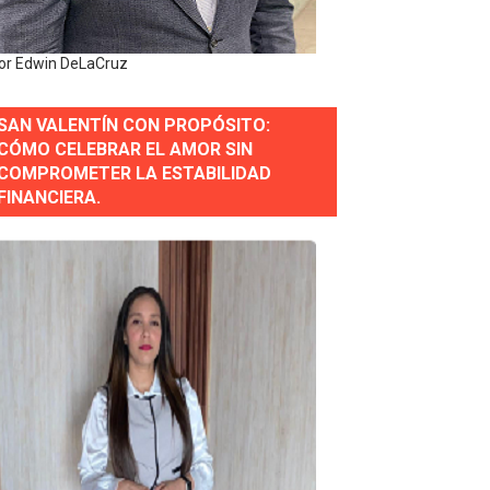
erse a normas éticas y ser garante de los derechos de la
or Edwin DeLaCruz
SAN VALENTÍN CON PROPÓSITO:
 Estratégica para Impulsar el Desarrollo de Santo Domingo
CÓMO CELEBRAR EL AMOR SIN
COMPROMETER LA ESTABILIDAD
e Historia 2025
FINANCIERA.
ra fortalecer el diálogo social y el trabajo decente