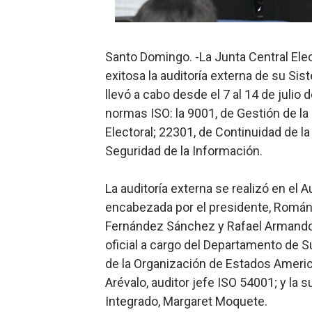
Lee Ballester a los que se
Operativo Interinstitucion
Santo Domingo. -La Junta Central Ele
exitosa la auditoría externa de su Si
Trabajadores de la prensa 
llevó a cabo desde el 7 al 14 de julio 
normas ISO: la 9001, de Gestión de la
Ministerio de Cultura anun
Electoral; 22301, de Continuidad de l
Más de 180 dirigentes sindi
Seguridad de la Información.
La auditoría externa se realizó en el A
encabezada por el presidente, Román 
Fernández Sánchez y Rafael Armando 
oficial a cargo del Departamento de 
de la Organización de Estados Americ
Arévalo, auditor jefe ISO 54001; y la
Integrado, Margaret Moquete.