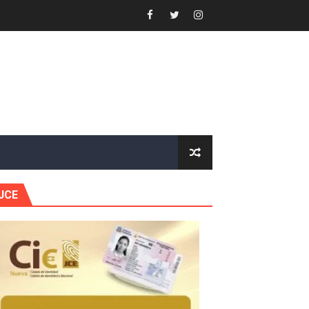
or gastronómico
estión comunicacional en salud
e Presa de Guaiguí: "Es ignorancia supina"
gidas del país
JCE
ctados por la obra vial, en cumplimiento de un compromis
forestación en Manabao
s en lo que va de año