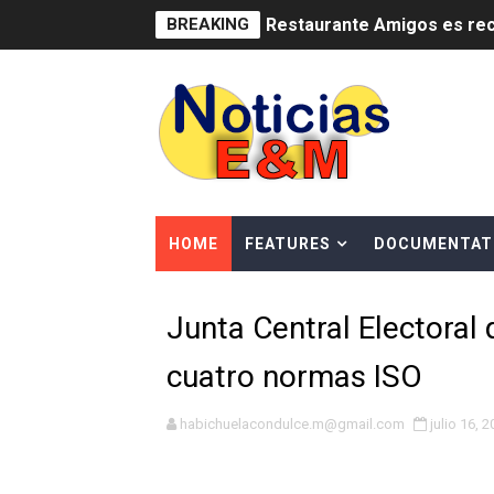
BREAKING
Restaurante Amigos es rec
Banco Popular escala 17 po
SNS y el SRSO actualizan M
Osiris de León responde a 
DGPCF: 55 años sembrando d
HOME
FEATURES
DOCUMENTAT
Operativo interagencial fr
Junta Central Electoral 
-Propeep y Gestión Presid
cuatro normas ISO
Ministerio de Defensa sie
MICM y CECCOM retienen 21
habichuelacondulce.m@gmail.com
julio 16, 
Bienes Nacionales recauda 