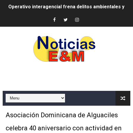
Operativo interagencial frena delitos ambientales y re
-Propeep y Gestión Presidencial encabezan entrega co
Ministerio de Defensa siembra esperanza y protege e
MICM y CECCOM retienen 213,355 galones de combustibl
Bienes Nacionales recauda más de RD 57 millones en s
Residentes en San Juan beneficiados con jornada asiste
El magistrado Henry Molina decidió no seguir en la Pre
​Domingo Plácido critica la situación económica y califi
Graduación XII Promoción Servicio Militar Voluntario
Asociación Dominicana de Alguaciles
Fellito Suberví asegura en Carolina Mejía RD tiene la op
celebra 40 aniversario con actividad en