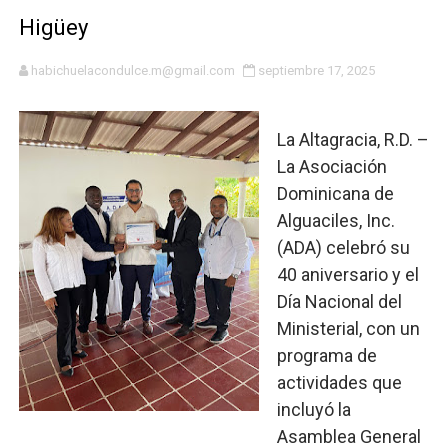
Hipótesis policial sobre atentado a balazos en la aven
Higüey
CESDN urge fortalecer el sistema eléctrico ante con
habichuelacondulce.m@gmail.com
septiembre 17, 2025
Cacerolazos, gomas quemadas y bombas lagrimógenas:
La Altagracia, R.D. –
Roberto Ángel Salcedo anuncia festival cultural para la
La Asociación
Roberto Ángel Salcedo anuncia festival cultural para la
Dominicana de
Alguaciles, Inc.
Respuesta oportuna de Propeep permite a familia de L
(ADA) celebró su
40 aniversario y el
Juramentan a Angelina Biviana Riveiro como nueva vice
Día Nacional del
DIGEIG y Liga Municipal Dominicana impulsan metas de 
Ministerial, con un
programa de
Tribunal Superior Administrativo anula permisos urbaní
actividades que
incluyó la
JCE flexibiliza renovación de cédula: adiós al orden p
Asamblea General