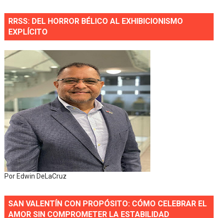
RRSS: DEL HORROR BÉLICO AL EXHIBICIONISMO
EXPLÍCITO
Por Edwin DeLaCruz
SAN VALENTÍN CON PROPÓSITO: CÓMO CELEBRAR EL
AMOR SIN COMPROMETER LA ESTABILIDAD