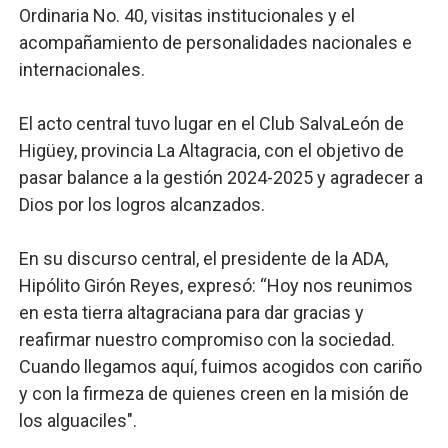
Restaurante Amigos es reconocido por sus cuatro déc
Ordinaria No. 40, visitas institucionales y el
acompañamiento de personalidades nacionales e
Banco Popular escala 17 posiciones en los mil mejore
internacionales.
SNS y el SRSO actualizan Manual de Comunicación Inter
El acto central tuvo lugar en el Club SalvaLeón de
Osiris de León responde a Roberto Tineo y a Yeisy por 
Higüey, provincia La Altagracia, con el objetivo de
pasar balance a la gestión 2024-2025 y agradecer a
DGPCF: 55 años sembrando desarrollo y fortaleciendo 
Dios por los logros alcanzados.
Operativo interagencial frena delitos ambientales y re
En su discurso central, el presidente de la ADA,
Hipólito Girón Reyes, expresó: “Hoy nos reunimos
en esta tierra altagraciana para dar gracias y
reafirmar nuestro compromiso con la sociedad.
Cuando llegamos aquí, fuimos acogidos con cariño
y con la firmeza de quienes creen en la misión de
los alguaciles".