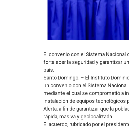
Comedores Comunitarios de
UNTC inicia ofensiva para r
PRM escogerá este domingo
Candidato a presidente del 
El convenio con el Sistema Nacional
Digecac realizará Primer F
fortalecer la seguridad y garantizar 
país.
Santo Domingo. – El Instituto Domin
un convenio con el Sistema Nacional
mediante el cual se comprometió a inv
instalación de equipos tecnológicos 
Alerta, a fin de garantizar que la po
rápida, masiva y geolocalizada.
El acuerdo, rubricado por el preside