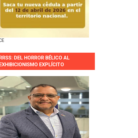
gidas del país
ctados por la obra vial, en cumplimiento de un compromis
CE
forestación en Manabao
RRSS: DEL HORROR BÉLICO AL
s en lo que va de año
EXHIBICIONISMO EXPLÍCITO
nidad y Ejército RD
 Justicia.
 gobierno