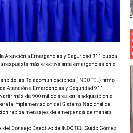
 DASAC garantizan alimentación de miles de voluntarios 
P
ecuperar fuerza gremial y fortalecer seccional del Distrito
 su nueva cúpula directiva con Abinader a la cabeza
Colegio de Notarios hace llamado a la unidad.
 de Atención a Emergencias y Seguridad 911 busca
estival de Plantas 2026
una respuesta más efectiva ante emergencias en el
icano de las Telecomunicaciones (INDOTEL) firmó
 de Atención a Emergencias y Seguridad 911
ertir más de 900 mil dólares en la adquisición e
para la implementación del Sistema Nacional de
blación reciba mensajes de emergencia de manera
nte del Consejo Directivo de INDOTEL, Guido Gómez