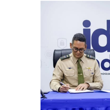
DGPCF: 55 años sembrando d
Operativo interagencial fr
-Propeep y Gestión Presid
Ministerio de Defensa sie
MICM y CECCOM retienen 21
Bienes Nacionales recauda 
Residentes en San Juan ben
El magistrado Henry Molina 
​Domingo Plácido critica la 
Graduación XII Promoción Se