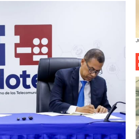
esarrollo y fortaleciendo la frontera dominicana
ena delitos ambientales y recupera terrenos en zonas prote
encial encabezan entrega compensación a comerciantes impa
J
mbra esperanza y protege el agua mediante Jornada de Re
3,355 galones de combustibles y 46 millones de mercancía
más de RD 57 millones en segunda subasta pública del año
eficiados con jornada asistencial de Desarrollo de la Comu
decidió no seguir en la Presidencia de la Suprema Corte de
situación económica y califica de ineficiente la gestión del
rvicio Militar Voluntario