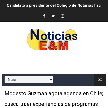
Digecac realizará Primer Festival de Plantas 2026
Josefa Castillo: Liderazgo y Transformación Social al F
Lee Ballester a los que se forman como agentes “Todo
Operativo Interinstitucional “Compromiso Ambiental 2.
Trabajadores de la prensa y Obispado de la Provincia 
Ministerio de Cultura anuncia ganadores de Premios Anu
Más de 180 dirigentes sindicales de las Américas se re
Restaurante Amigos es reconocido por sus cuatro déc
Modesto Guzmán agota agenda en Chile;
Banco Popular escala 17 posiciones en los mil mejore
busca traer experiencias de programas
SNS y el SRSO actualizan Manual de Comunicación Inter