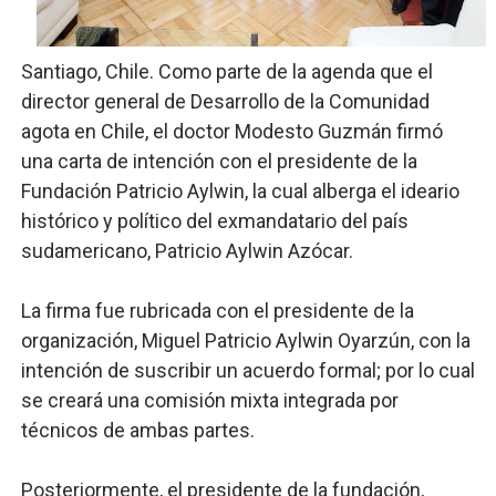
Fellito Suberví inspecciona obras en las “villas” y pide
Santiago, Chile. Como parte de la agenda que el
Comedores Comunitarios de DASAC garantizan alimenta
director general de Desarrollo de la Comunidad
agota en Chile, el doctor Modesto Guzmán firmó
UNTC inicia ofensiva para recuperar fuerza gremial y fo
una carta de intención con el presidente de la
Fundación Patricio Aylwin, la cual alberga el ideario
PRM escogerá este domingo su nueva cúpula directiva 
histórico y político del exmandatario del país
Candidato a presidente del Colegio de Notarios hace ll
sudamericano, Patricio Aylwin Azócar.
La firma fue rubricada con el presidente de la
organización, Miguel Patricio Aylwin Oyarzún, con la
intención de suscribir un acuerdo formal; por lo cual
se creará una comisión mixta integrada por
técnicos de ambas partes.
Posteriormente, el presidente de la fundación,