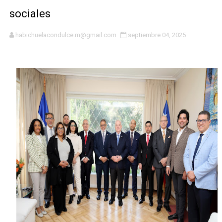
sociales
Osiris de León responde a Roberto Tineo y a Yeisy por 
habichuelacondulce.m@gmail.com
septiembre 04, 2025
DGPCF: 55 años sembrando desarrollo y fortaleciendo 
Operativo interagencial frena delitos ambientales y re
-Propeep y Gestión Presidencial encabezan entrega co
Ministerio de Defensa siembra esperanza y protege e
MICM y CECCOM retienen 213,355 galones de combustibl
Bienes Nacionales recauda más de RD 57 millones en s
Residentes en San Juan beneficiados con jornada asiste
El magistrado Henry Molina decidió no seguir en la Pre
El PRM renueva su cúpula directiva: Luis Abinader asum