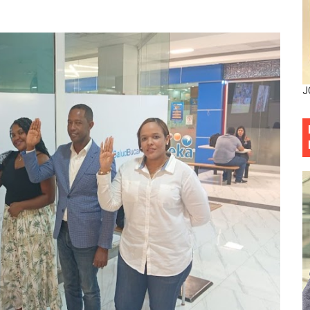
mbra esperanza y protege el agua mediante Jornada de Re
3,355 galones de combustibles y 46 millones de mercancía
más de RD 57 millones en segunda subasta pública del año
J
eficiados con jornada asistencial de Desarrollo de la Comu
decidió no seguir en la Presidencia de la Suprema Corte de
situación económica y califica de ineficiente la gestión del
rvicio Militar Voluntario
Carolina Mejía RD tiene la oportunidad histórica de elegir l
entado a balazos en la avenida Abraham Lincoln y fallecer 
sistema eléctrico ante constantes apagones en Santo Dom