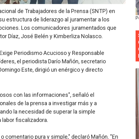
Colegio de Notarios hace llamado a la unidad.
acional de Trabajadores de la Prensa (SNTP) en
P
u estructura de liderazgo al juramentar a los
estival de Plantas 2026
ripciones. Los comunicadores juramentados que
or Díaz, José Belén y Kimberliza Nolasco.
y Transformación Social al Frente del INAIPI
 forman como agentes “Todo el equipo de la DGM debe acog
 Exige Periodismo Acucioso y Responsable
deres, el periodista Darío Mañón, secretario
al “Compromiso Ambiental 2.0”
 Domingo Este, dirigió un enérgico y directo
osos con las informaciones", señaló el
onales de la prensa a investigar más y a
yando la necesidad de superar la simple
labor fiscalizadora.
 o comentario pura y simple," declaró Mañón. "En