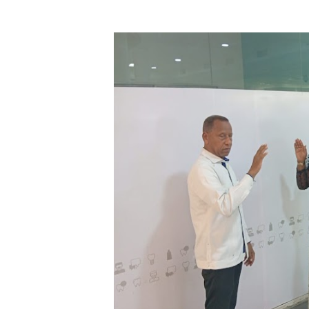
Ministerio de Defensa sie
MICM y CECCOM retienen 21
Bienes Nacionales recauda 
Residentes en San Juan ben
El magistrado Henry Molina 
​Domingo Plácido critica la 
Graduación XII Promoción Se
Fellito Suberví asegura en 
Hipótesis policial sobre at
CESDN urge fortalecer el 