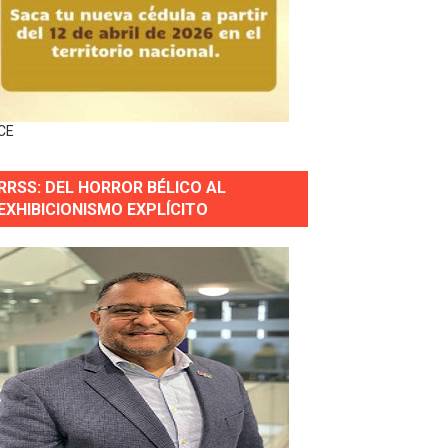
forestación en Manabao
s en lo que va de año
CE
nidad y Ejército RD
RRSS: DEL HORROR BÉLICO AL
 Justicia.
EXHIBICIONISMO EXPLÍCITO
 gobierno
a primera mujer presidente de la República
horas después
ingo Norte