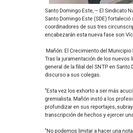
Candidato a presidente del 
Santo Domingo Este, – El Sindicato N
Santo Domingo Este (SDE) fortaleció s
Digecac realizará Primer F
coordinadores de sus tres circunsc
encabezarán esta nueva fase son Víct
Josefa Castillo: Liderazgo 
Lee Ballester a los que se
Mañón: El Crecimiento del Municipio
Tras la juramentación de los nuevos lí
Operativo Interinstitucion
general de la filial del SNTP en Santo
discurso a sus colegas.
"Esta vez los exhorto a ser más acuci
gremialista. Mañón instó a los profesi
profundizar en sus reportajes, subra
transcripción de hechos y ejercer una 
"No podemos limitar a hacer una nota