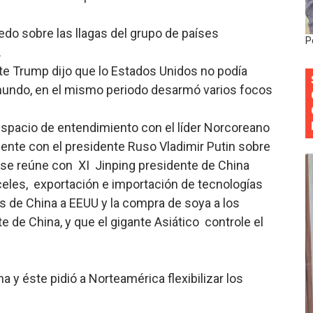
 forman como agentes “Todo el equipo de la DGM debe acog
do sobre las llagas del grupo de países
P
al “Compromiso Ambiental 2.0”
.
te Trump dijo que lo Estados Unidos no podía
y Obispado de la Provincia Santo Domingo Acuerdan Alianza
 mundo, en el mismo periodo desarmó varios focos
cia ganadores de Premios Anuales de Literatura 2026 y el d
spacio de entendimiento con el líder Norcoreano
cales de las Américas se reúnen en República Dominicana pa
nte con el presidente Ruso Vladimir Putin sobre
a se reúne con XI Jinping presidente de China
celes, exportación e importación de tecnologías
as de China a EEUU y la compra de soya a los
 de China, y que el gigante Asiático controle el
 y éste pidió a Norteamérica flexibilizar los