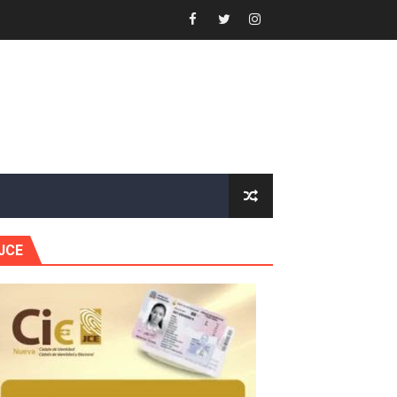
or gastronómico
estión comunicacional en salud
e Presa de Guaiguí: "Es ignorancia supina"
gidas del país
JCE
ctados por la obra vial, en cumplimiento de un compromis
forestación en Manabao
s en lo que va de año