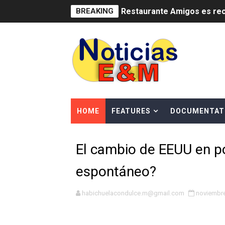
BREAKING
Restaurante Amigos es rec
Banco Popular escala 17 po
SNS y el SRSO actualizan M
Osiris de León responde a 
DGPCF: 55 años sembrando d
HOME
FEATURES
DOCUMENTAT
Operativo interagencial fr
El cambio de EEUU en pol
-Propeep y Gestión Presid
espontáneo?
Ministerio de Defensa sie
MICM y CECCOM retienen 21
habichuelacondulce.m@gmail.com
noviembre
Bienes Nacionales recauda 