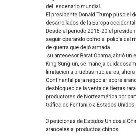
del escenario mundial.
Lee Ballester a los que se
El presidente Donald Trump puso el de
Operativo Interinstitucion
desarrollados de la Europa occidental
Desde el periodo 2016-20 el presiden
Trabajadores de la prensa 
seguir operando como el policía del
de guerra que dejó armada
Ministerio de Cultura anun
su antecesor Barat Obama, abrió un e
Más de 180 dirigentes sindi
King Sung-un, se maneja cuidadosame
limitacion a pruebas nucleares, ahor
Continental para negociar sobre aran
desbloqueo de la venta de tierras rar
productores de Norteamérica por parte
tráfico de Fentanilo a Estados Unidos.
3 peticiones de Estados Unidos a China
aranceles a productos chinos.