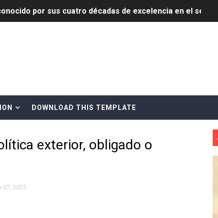
onocido por sus cuatro décadas de excelencia en el sect
siciones en los mil mejores bancos del mundo
anual de Comunicación Interna y Externa para fortalecer g
Roberto Tineo y a Yeisy por sus críticas destempladas sobr
esarrollo y fortaleciendo la frontera dominicana
ION
DOWNLOAD THIS TEMPLATE
ena delitos ambientales y recupera terrenos en zonas prote
ítica exterior, obligado o
encial encabezan entrega compensación a comerciantes impa
mbra esperanza y protege el agua mediante Jornada de Re
3,355 galones de combustibles y 46 millones de mercancía
 07, 2025
más de RD 57 millones en segunda subasta pública del año