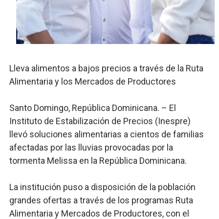
Banco Popular escala 17 posiciones en los mil mejore
SNS y el SRSO actualizan Manual de Comunicación Inter
Osiris de León responde a Roberto Tineo y a Yeisy por 
Lleva alimentos a bajos precios a través de la Ruta
DGPCF: 55 años sembrando desarrollo y fortaleciendo 
Alimentaria y los Mercados de Productores
Operativo interagencial frena delitos ambientales y re
Santo Domingo, República Dominicana. – El
Instituto de Estabilización de Precios (Inespre)
llevó soluciones alimentarias a cientos de familias
afectadas por las lluvias provocadas por la
tormenta Melissa en la República Dominicana.
La institución puso a disposición de la población
grandes ofertas a través de los programas Ruta
Alimentaria y Mercados de Productores, con el