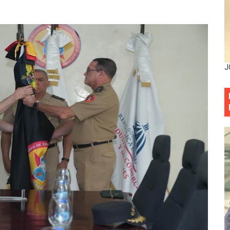
esarrollo y fortaleciendo la frontera dominicana
ena delitos ambientales y recupera terrenos en zonas prote
encial encabezan entrega compensación a comerciantes impa
J
mbra esperanza y protege el agua mediante Jornada de Re
3,355 galones de combustibles y 46 millones de mercancía
más de RD 57 millones en segunda subasta pública del año
eficiados con jornada asistencial de Desarrollo de la Comu
decidió no seguir en la Presidencia de la Suprema Corte de
situación económica y califica de ineficiente la gestión del
rvicio Militar Voluntario