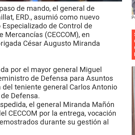
paso de mando, el general de
 DASAC garantizan alimentación de miles de voluntarios 
illat, ERD., asumió como nuevo
P
ecuperar fuerza gremial y fortalecer seccional del Distrito
 Especializado de Control de
e Mercancías (CECCOM), en
 su nueva cúpula directiva con Abinader a la cabeza
 brigada César Augusto Miranda
Colegio de Notarios hace llamado a la unidad.
estival de Plantas 2026
da por el mayor general Miguel
ceministro de Defensa para Asuntos
n del teniente general Carlos Antonio
 de Defensa.
espedida, el general Miranda Mañón
el CECCOM por la entrega, vocación
emostrados durante su gestión al