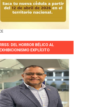
gidas del país
ctados por la obra vial, en cumplimiento de un compromis
CE
forestación en Manabao
RRSS: DEL HORROR BÉLICO AL
s en lo que va de año
EXHIBICIONISMO EXPLÍCITO
nidad y Ejército RD
 Justicia.
 gobierno