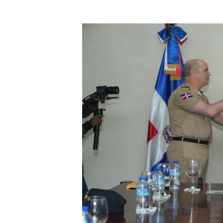
DGPCF: 55 años sembrando d
Operativo interagencial fr
-Propeep y Gestión Presid
Ministerio de Defensa sie
MICM y CECCOM retienen 21
Bienes Nacionales recauda 
Residentes en San Juan ben
El magistrado Henry Molina 
​Domingo Plácido critica la 
Graduación XII Promoción Se