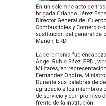
En un solemne acto de tras
Comedores Comunitarios de
brigada Orlando Jérez Espa
UNTC inicia ofensiva para r
Director General del Cuerpo
Combustibles y Comercio d
PRM escogerá este domingo
sustitución del general de
Candidato a presidente del 
Mañón, ERD.
Digecac realizará Primer F
La ceremonia fue encabeza
Ángel Rubio Báez, ERD., vi
Militares, en representació
Fernández Onofre, Ministro
Durante sus palabras de d
agradeció a los miembros d
de servicio y compromiso d
frente de la institución.