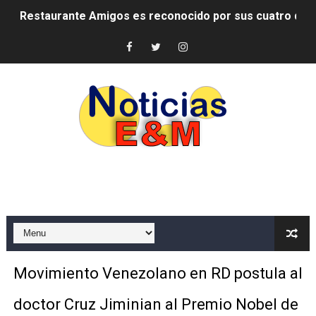
Restaurante Amigos es reconocido por sus cuatro déc
Banco Popular escala 17 posiciones en los mil mejore
SNS y el SRSO actualizan Manual de Comunicación Inter
Osiris de León responde a Roberto Tineo y a Yeisy por 
DGPCF: 55 años sembrando desarrollo y fortaleciendo 
Operativo interagencial frena delitos ambientales y re
-Propeep y Gestión Presidencial encabezan entrega co
Ministerio de Defensa siembra esperanza y protege e
MICM y CECCOM retienen 213,355 galones de combustibl
Movimiento Venezolano en RD postula al
Bienes Nacionales recauda más de RD 57 millones en s
doctor Cruz Jiminian al Premio Nobel de