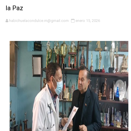
Residentes en San Juan beneficiados con jornada asiste
la Paz
El magistrado Henry Molina decidió no seguir en la Pre
habichuelacondulce.m@gmail.com
enero 15, 2026
​Domingo Plácido critica la situación económica y califi
Graduación XII Promoción Servicio Militar Voluntario
Fellito Suberví asegura en Carolina Mejía RD tiene la op
Hipótesis policial sobre atentado a balazos en la aven
CESDN urge fortalecer el sistema eléctrico ante con
Cacerolazos, gomas quemadas y bombas lagrimógenas:
Roberto Ángel Salcedo anuncia festival cultural para la
Roberto Ángel Salcedo anuncia festival cultural para la