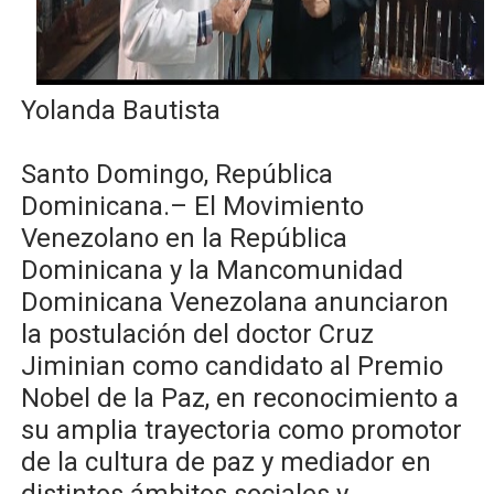
Lee Ballester a los que se forman como agentes “Todo
Operativo Interinstitucional “Compromiso Ambiental 2.
Yolanda Bautista
Trabajadores de la prensa y Obispado de la Provincia 
Ministerio de Cultura anuncia ganadores de Premios Anu
Santo Domingo, República
Dominicana.– El Movimiento
Más de 180 dirigentes sindicales de las Américas se re
Venezolano en la República
Dominicana y la Mancomunidad
Restaurante Amigos es reconocido por sus cuatro déc
Dominicana Venezolana anunciaron
la postulación del doctor Cruz
Jiminian como candidato al Premio
Nobel de la Paz, en reconocimiento a
su amplia trayectoria como promotor
de la cultura de paz y mediador en