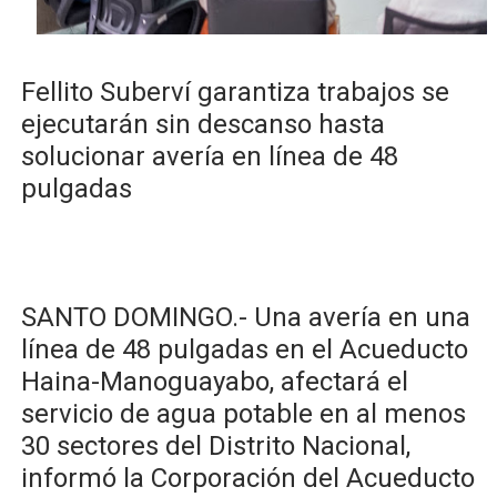
Restaurante Amigos es reconocido por sus cuatro déc
Banco Popular escala 17 posiciones en los mil mejore
Fellito Suberví garantiza trabajos se
SNS y el SRSO actualizan Manual de Comunicación Inter
ejecutarán sin descanso hasta
solucionar avería en línea de 48
Osiris de León responde a Roberto Tineo y a Yeisy por 
pulgadas
DGPCF: 55 años sembrando desarrollo y fortaleciendo 
Operativo interagencial frena delitos ambientales y re
SANTO DOMINGO.- Una avería en una
línea de 48 pulgadas en el Acueducto
Haina-Manoguayabo, afectará el
servicio de agua potable en al menos
30 sectores del Distrito Nacional,
informó la Corporación del Acueducto