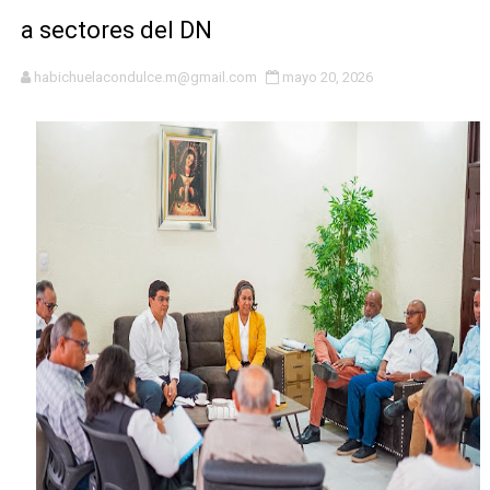
Hipótesis policial sobre atentado a balazos en la aven
a sectores del DN
CESDN urge fortalecer el sistema eléctrico ante con
habichuelacondulce.m@gmail.com
mayo 20, 2026
Cacerolazos, gomas quemadas y bombas lagrimógenas:
Roberto Ángel Salcedo anuncia festival cultural para la
Roberto Ángel Salcedo anuncia festival cultural para la
Respuesta oportuna de Propeep permite a familia de L
Juramentan a Angelina Biviana Riveiro como nueva vice
DIGEIG y Liga Municipal Dominicana impulsan metas de 
Tribunal Superior Administrativo anula permisos urbaní
JCE flexibiliza renovación de cédula: adiós al orden p