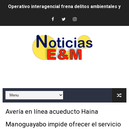
Operativo interagencial frena delitos ambientales y re
-Propeep y Gestión Presidencial encabezan entrega co
Ministerio de Defensa siembra esperanza y protege e
MICM y CECCOM retienen 213,355 galones de combustibl
Bienes Nacionales recauda más de RD 57 millones en s
Residentes en San Juan beneficiados con jornada asiste
El magistrado Henry Molina decidió no seguir en la Pre
​Domingo Plácido critica la situación económica y califi
Graduación XII Promoción Servicio Militar Voluntario
Avería en línea acueducto Haina
Fellito Suberví asegura en Carolina Mejía RD tiene la op
Manoguayabo impide ofrecer el servicio