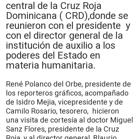
central de la Cruz Roja
Ministerio de Defensa siembra esperanza y protege e
Dominicana ( CRD),donde se
MICM y CECCOM retienen 213,355 galones de combustibl
reunieron con el presidente y
con el director general de la
Bienes Nacionales recauda más de RD 57 millones en s
institución de auxilio a los
Residentes en San Juan beneficiados con jornada asiste
poderes del Estado en
materia humanitaria.
El magistrado Henry Molina decidió no seguir en la Pre
René Polanco del Orbe, presidente de
los reporteros gráficos, acompañado
de Isidro Mejia, vicepresidente y de
Camilo Rosario, tesorero, hicieron
una visita de cortesía al doctor Miguel
Sanz Flores, presidente de la Cruz
Roja, y al director general, Blaurio