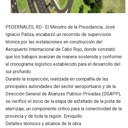
Operativo Interinstitucional “Compromiso Ambiental 2.
Trabajadores de la prensa y Obispado de la Provincia 
Ministerio de Cultura anuncia ganadores de Premios Anu
PEDERNALES, RD.- El Ministro de la Presidencia, José
Ignacio Paliza, encabezó un recorrido de supervisión
Más de 180 dirigentes sindicales de las Américas se re
técnica por las instalaciones en construcción del
Aeropuerto Internacional de Cabo Rojo, donde constató
Restaurante Amigos es reconocido por sus cuatro déc
que los trabajos avanzan de manera sostenida y conforme
al cronograma logístico establecido para el desarrollo del
Banco Popular escala 17 posiciones en los mil mejore
sur profundo.
Durante la inspección, realizada en compañía de las
principales autoridades del sector aeroportuario y de la
Dirección General de Alianzas Público-Privadas (DGAPP),
se verificó el inicio de la etapa de asfaltado de la pista de
aterrizaje, un componente crítico para la conectividad de la
provincia y de toda la región Enriquillo.
Detalles técnicos y alcance de la obra