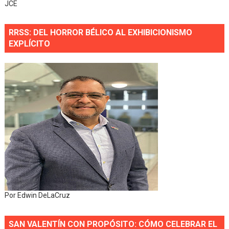
JCE
RRSS: DEL HORROR BÉLICO AL EXHIBICIONISMO
EXPLÍCITO
Por Edwin DeLaCruz
SAN VALENTÍN CON PROPÓSITO: CÓMO CELEBRAR EL