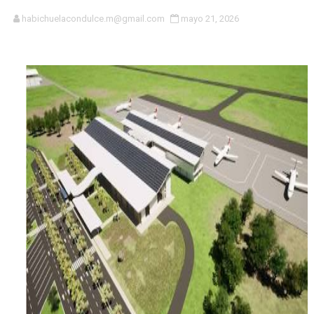
El magistrado Henry Molina decidió no seguir en la Pre
habichuelacondulce.m@gmail.com
mayo 21, 2026
​Domingo Plácido critica la situación económica y califi
Graduación XII Promoción Servicio Militar Voluntario
Fellito Suberví asegura en Carolina Mejía RD tiene la op
Hipótesis policial sobre atentado a balazos en la aven
CESDN urge fortalecer el sistema eléctrico ante con
Cacerolazos, gomas quemadas y bombas lagrimógenas:
Roberto Ángel Salcedo anuncia festival cultural para la
Roberto Ángel Salcedo anuncia festival cultural para la
Lee Ballester a los que se forman como agentes “Todo