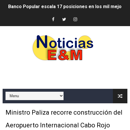
SNS y el SRSO actualizan Manual de Comunicación Inter
Osiris de León responde a Roberto Tineo y a Yeisy por 
DGPCF: 55 años sembrando desarrollo y fortaleciendo 
Operativo interagencial frena delitos ambientales y re
-Propeep y Gestión Presidencial encabezan entrega co
Ministerio de Defensa siembra esperanza y protege e
MICM y CECCOM retienen 213,355 galones de combustibl
Bienes Nacionales recauda más de RD 57 millones en s
Ministro Paliza recorre construcción del
Residentes en San Juan beneficiados con jornada asiste
Aeropuerto Internacional Cabo Rojo