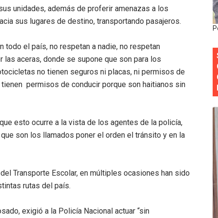
sus unidades, además de proferir amenazas a los
 forman como agentes “Todo el equipo de la DGM debe acog
cia sus lugares de destino, transportando pasajeros.
P
al “Compromiso Ambiental 2.0”
 todo el país, no respetan a nadie, no respetan
y Obispado de la Provincia Santo Domingo Acuerdan Alianza
or las aceras, donde se supone que son para los
ocicletas no tienen seguros ni placas, ni permisos de
cia ganadores de Premios Anuales de Literatura 2026 y el d
 tienen permisos de conducir porque son haitianos sin
cales de las Américas se reúnen en República Dominicana pa
ue esto ocurre a la vista de los agentes de la policía,
 que son los llamados poner el orden el tránsito y en la
el Transporte Escolar, en múltiples ocasiones han sido
intas rutas del país.
ado, exigió a la Policía Nacional actuar “sin