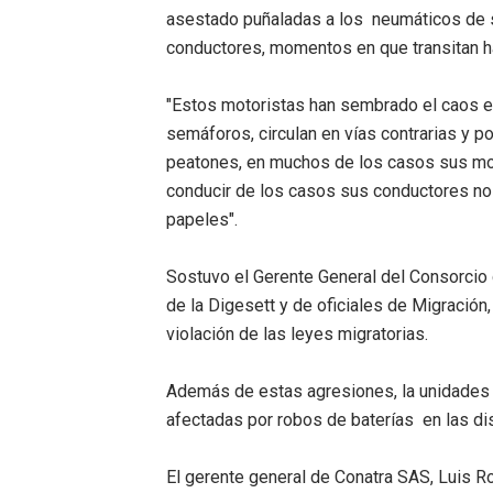
asestado puñaladas a los neumáticos de 
Lee Ballester a los que se
conductores, momentos en que transitan ha
Operativo Interinstitucion
"Estos motoristas han sembrado el caos en
Trabajadores de la prensa 
semáforos, circulan en vías contrarias y p
peatones, en muchos de los casos sus mot
Ministerio de Cultura anun
conducir de los casos sus conductores no
papeles".
Más de 180 dirigentes sindi
Sostuvo el Gerente General del Consorcio q
de la Digesett y de oficiales de Migración,
violación de las leyes migratorias.
Además de estas agresiones, la unidades d
afectadas por robos de baterías en las dist
El gerente general de Conatra SAS, Luis Ros