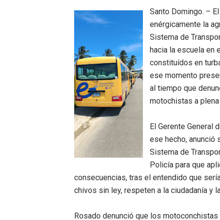
Santo Domingo. – El
Residentes en San Juan ben
enérgicamente la agr
El magistrado Henry Molina 
Sistema de Transport
hacia la escuela en 
​Domingo Plácido critica la 
constituídos en turb
ese momento presen
Graduación XII Promoción Se
al tiempo que denun
Fellito Suberví asegura en 
motochistas a plena 
Hipótesis policial sobre at
El Gerente General d
ese hecho, anunció su
CESDN urge fortalecer el 
Sistema de Transport
Policía para que apl
Cacerolazos, gomas quemad
consecuencias, tras el entendido que serí
Roberto Ángel Salcedo anunc
chivos sin ley, respeten a la ciudadanía y 
Roberto Ángel Salcedo anunc
Rosado denunció que los motoconchistas p