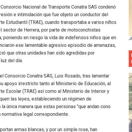
 Consorcio Nacional de Transporte Conatra SAS condenó
eficiados con jornada asistencial de Desarrollo de la Comu
esión e intimidación que fue objeto un conductor del
decidió no seguir en la Presidencia de la Suprema Corte de
e Estudiantil (TRAE), cuando transportaba a varios niños
el sector de Herrera, por parte de motoconchistas
situación económica y califica de ineficiente la gestión del
a, poniendo en riesgo la vida de indefensos niños que en
J
ciaron ese lamentable agresivo episodio de amenazas,
rvicio Militar Voluntario
ció que otras unidades han sido agredidas por
Carolina Mejía RD tiene la oportunidad histórica de elegir l
luz del día.
entado a balazos en la avenida Abraham Lincoln y fallecer 
el Consorcio Conatra SAS, Luis Rosado, tras lamentar
 apoyo irrestricto tanto al Ministerio de Educación, al
sistema eléctrico ante constantes apagones en Santo Dom
e Escolar (TRAE) así como al Ministerio de Interior y
iquen las leyes, estableciendo un régimen de
as y bombas lagrimógenas: Tensión en la Fernández Domí
a la única manera que estas personas "que andan cono
ia festival cultural para la región Este
la normativa legal correspondiente.
ia festival cultural para la región Este
ortan armas blancas, y por un simple rose, han