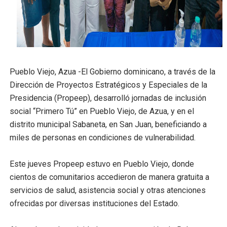
Digecac realizará Primer Festival de Plantas 2026
Josefa Castillo: Liderazgo y Transformación Social al F
Lee Ballester a los que se forman como agentes “Todo
Pueblo Viejo, Azua -El Gobierno dominicano, a través de la
Operativo Interinstitucional “Compromiso Ambiental 2.
Dirección de Proyectos Estratégicos y Especiales de la
Presidencia (Propeep), desarrolló jornadas de inclusión
Trabajadores de la prensa y Obispado de la Provincia 
social “Primero Tú” en Pueblo Viejo, de Azua, y en el
distrito municipal Sabaneta, en San Juan, beneficiando a
miles de personas en condiciones de vulnerabilidad.
Este jueves Propeep estuvo en Pueblo Viejo, donde
cientos de comunitarios accedieron de manera gratuita a
servicios de salud, asistencia social y otras atenciones
ofrecidas por diversas instituciones del Estado.