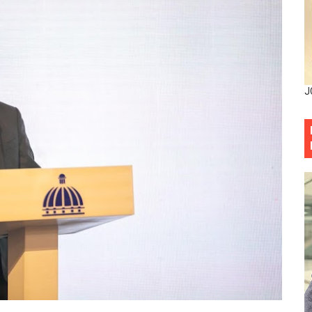
ia festival cultural para la región Este
ia festival cultural para la región Este
eep permite a familia de La Cuaba recuperar su hogar tra
J
ana Riveiro como nueva vicepresidenta ejecutiva de Fiduci
minicana impulsan metas de transparencia
rativo anula permisos urbanísticos del proyecto Everest To
 de cédula: adiós al orden por mes de nacimiento en munici
onocido por sus cuatro décadas de excelencia en el sect
siciones en los mil mejores bancos del mundo
anual de Comunicación Interna y Externa para fortalecer g