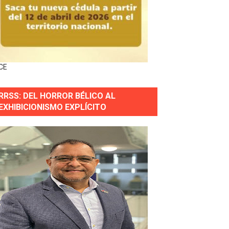
s incendio
CE
aria Reservas.
RRSS: DEL HORROR BÉLICO AL
EXHIBICIONISMO EXPLÍCITO
wer en Piantini
pios pequeños
or gastronómico
estión comunicacional en salud