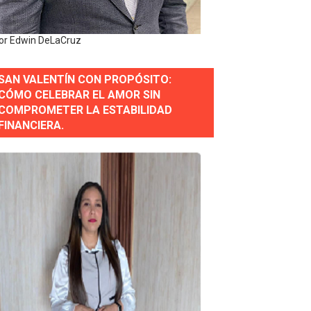
e Presa de Guaiguí: "Es ignorancia supina"
or Edwin DeLaCruz
SAN VALENTÍN CON PROPÓSITO:
gidas del país
CÓMO CELEBRAR EL AMOR SIN
COMPROMETER LA ESTABILIDAD
ctados por la obra vial, en cumplimiento de un compromis
FINANCIERA.
forestación en Manabao