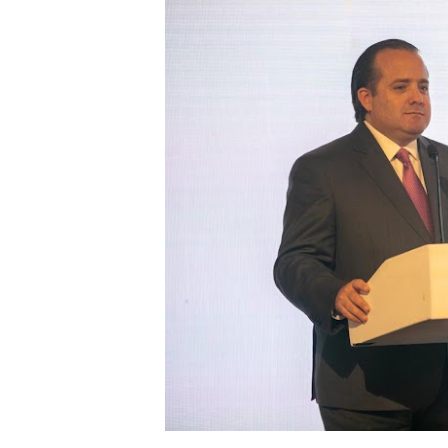
Roberto Ángel Salcedo anunc
Roberto Ángel Salcedo anunc
Respuesta oportuna de Prop
Juramentan a Angelina Bivi
DIGEIG y Liga Municipal Do
Tribunal Superior Administ
JCE flexibiliza renovación
Restaurante Amigos es rec
Banco Popular escala 17 po
SNS y el SRSO actualizan M