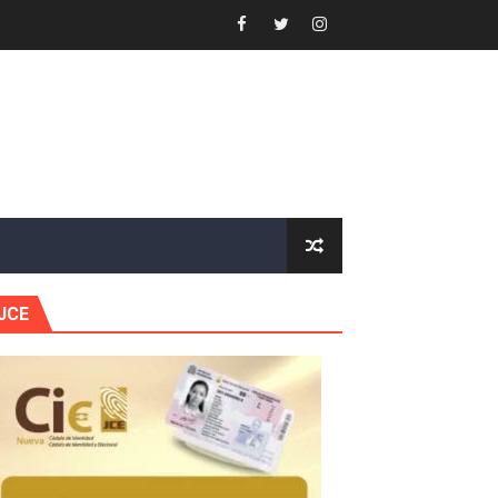
s en lo que va de año
nidad y Ejército RD
 Justicia.
 gobierno
JCE
a primera mujer presidente de la República
horas después
ingo Norte
nguez por apagones en Cayenas y Residencial Amalia