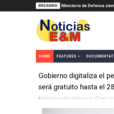
BREAKING
MICM y CECCOM retienen 21
Bienes Nacionales recauda 
Residentes en San Juan ben
El magistrado Henry Molina 
​Domingo Plácido critica la 
HOME
FEATURES
DOCUMENTAT
Graduación XII Promoción Se
Gobierno digitaliza el 
Fellito Suberví asegura en 
será gratuito hasta el 28
Hipótesis policial sobre at
CESDN urge fortalecer el 
habichuelacondulce.m@gmail.com
mayo 30, 
Cacerolazos, gomas quemad