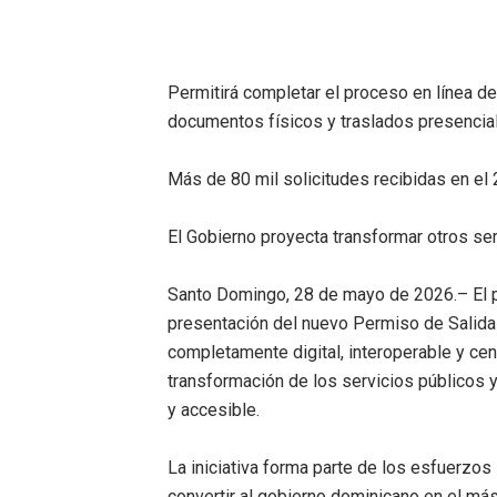
Osiris de León responde a 
DGPCF: 55 años sembrando d
Permitirá completar el proceso en línea de
documentos físicos y traslados presencial
Operativo interagencial fr
Más de 80 mil solicitudes recibidas en el
-Propeep y Gestión Presid
Ministerio de Defensa sie
El Gobierno proyecta transformar otros se
Santo Domingo, 28 de mayo de 2026.– El p
presentación del nuevo Permiso de Salida 
completamente digital, interoperable y cen
transformación de los servicios públicos 
y accesible.
La iniciativa forma parte de los esfuerzo
convertir al gobierno dominicano en el má