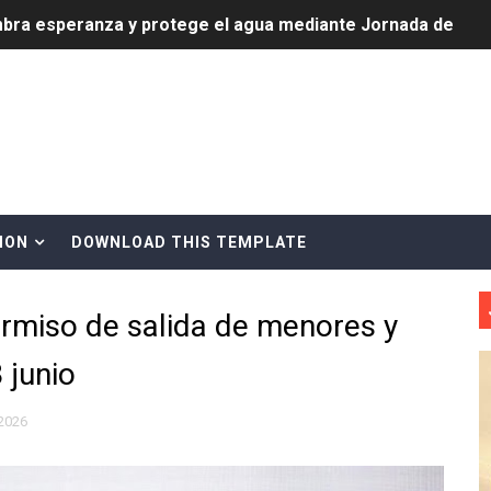
3,355 galones de combustibles y 46 millones de mercancía
más de RD 57 millones en segunda subasta pública del año
eficiados con jornada asistencial de Desarrollo de la Comu
decidió no seguir en la Presidencia de la Suprema Corte de
situación económica y califica de ineficiente la gestión del
ION
DOWNLOAD THIS TEMPLATE
rvicio Militar Voluntario
permiso de salida de menores y
Carolina Mejía RD tiene la oportunidad histórica de elegir l
 junio
entado a balazos en la avenida Abraham Lincoln y fallecer 
sistema eléctrico ante constantes apagones en Santo Dom
2026
as y bombas lagrimógenas: Tensión en la Fernández Domí