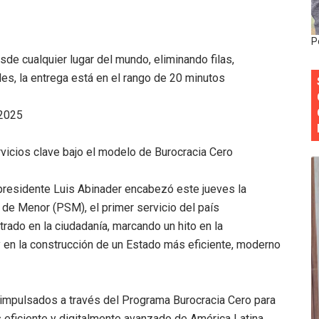
Roberto Tineo y a Yeisy por sus críticas destempladas sobr
P
esarrollo y fortaleciendo la frontera dominicana
sde cualquier lugar del mundo, eliminando filas,
es, la entrega está en el rango de 20 minutos
ena delitos ambientales y recupera terrenos en zonas prote
 2025
encial encabezan entrega compensación a comerciantes impa
mbra esperanza y protege el agua mediante Jornada de Re
rvicios clave bajo el modelo de Burocracia Cero
residente Luis Abinader encabezó este jueves la
de Menor (PSM), el primer servicio del país
trado en la ciudadanía, marcando un hito en la
y en la construcción de un Estado más eficiente, moderno
s impulsados a través del Programa Burocracia Cero para
s eficiente y digitalmente avanzado de América Latina