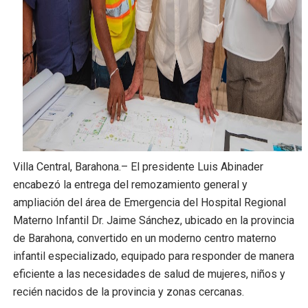
DGPCF: 55 años sembrando desarrollo y fortaleciendo 
Operativo interagencial frena delitos ambientales y re
-Propeep y Gestión Presidencial encabezan entrega co
Ministerio de Defensa siembra esperanza y protege e
MICM y CECCOM retienen 213,355 galones de combustibl
Villa Central, Barahona.– El presidente Luis Abinader
encabezó la entrega del remozamiento general y
ampliación del área de Emergencia del Hospital Regional
Materno Infantil Dr. Jaime Sánchez, ubicado en la provincia
de Barahona, convertido en un moderno centro materno
infantil especializado, equipado para responder de manera
eficiente a las necesidades de salud de mujeres, niños y
recién nacidos de la provincia y zonas cercanas.