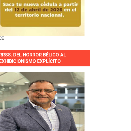
s incendio
aria Reservas.
CE
RRSS: DEL HORROR BÉLICO AL
wer en Piantini
EXHIBICIONISMO EXPLÍCITO
pios pequeños
or gastronómico
estión comunicacional en salud
e Presa de Guaiguí: "Es ignorancia supina"