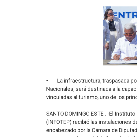
Roberto Ángel Salcedo anunc
Respuesta oportuna de Prop
Juramentan a Angelina Bivi
DIGEIG y Liga Municipal Do
Tribunal Superior Administ
JCE flexibiliza renovación
•
La infraestructura, traspasada po
Nacionales, será destinada a la capac
Restaurante Amigos es rec
vinculadas al turismo, uno de los pri
Banco Popular escala 17 po
SANTO DOMINGO ESTE . -El Instituto 
SNS y el SRSO actualizan M
(INFOTEP) recibió las instalaciones de
encabezado por la Cámara de Diputado
Osiris de León responde a 