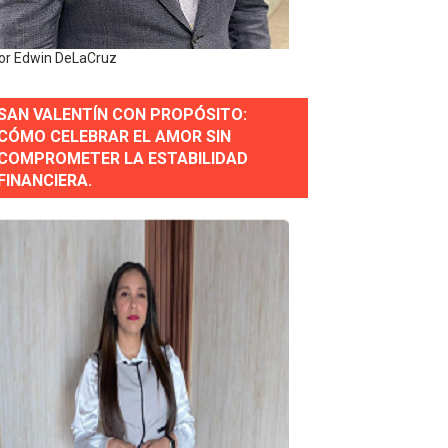
or Edwin DeLaCruz
gidas del país
SAN VALENTÍN CON PROPÓSITO:
ctados por la obra vial, en cumplimiento de un compromis
CÓMO CELEBRAR EL AMOR SIN
COMPROMETER LA ESTABILIDAD
forestación en Manabao
FINANCIERA.
s en lo que va de año