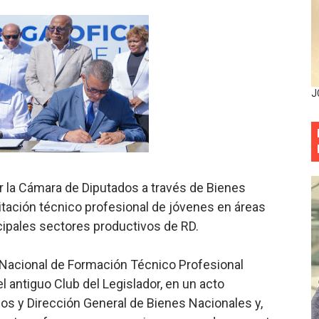
ia festival cultural para la región Este
eep permite a familia de La Cuaba recuperar su hogar tra
ana Riveiro como nueva vicepresidenta ejecutiva de Fiduci
J
minicana impulsan metas de transparencia
rativo anula permisos urbanísticos del proyecto Everest To
 de cédula: adiós al orden por mes de nacimiento en munici
r la Cámara de Diputados a través de Bienes
itación técnico profesional de jóvenes en áreas
onocido por sus cuatro décadas de excelencia en el sect
ncipales sectores productivos de RD.
siciones en los mil mejores bancos del mundo
Nacional de Formación Técnico Profesional
anual de Comunicación Interna y Externa para fortalecer g
l antiguo Club del Legislador, en un acto
s y Dirección General de Bienes Nacionales y,
Roberto Tineo y a Yeisy por sus críticas destempladas sobr