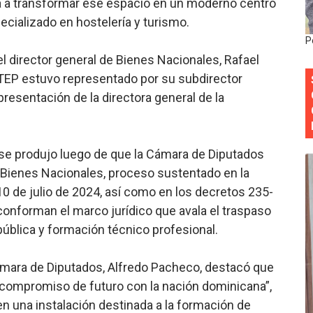
da a transformar ese espacio en un moderno centro
esarrollo y fortaleciendo la frontera dominicana
cializado en hostelería y turismo.
P
ena delitos ambientales y recupera terrenos en zonas prote
el director general de Bienes Nacionales, Rafael
EP estuvo representado por su subdirector
encial encabezan entrega compensación a comerciantes impa
resentación de la directora general de la
mbra esperanza y protege el agua mediante Jornada de Re
3,355 galones de combustibles y 46 millones de mercancía
 se produjo luego de que la Cámara de Diputados
 Bienes Nacionales, proceso sustentado en la
más de RD 57 millones en segunda subasta pública del año
0 de julio de 2024, así como en los decretos 235-
conforman el marco jurídico que avala el traspaso
 pública y formación técnico profesional.
Cámara de Diputados, Alfredo Pacheco, destacó que
 compromiso de futuro con la nación dominicana”,
en una instalación destinada a la formación de