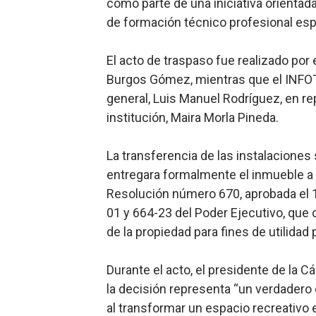
como parte de una iniciativa orienta
DGPCF: 55 años sembrando d
de formación técnico profesional espe
Operativo interagencial fr
El acto de traspaso fue realizado por 
Burgos Gómez, mientras que el INFOT
-Propeep y Gestión Presid
general, Luis Manuel Rodríguez, en rep
Ministerio de Defensa sie
institución, Maira Morla Pineda.
MICM y CECCOM retienen 21
La transferencia de las instalaciones
entregara formalmente el inmueble a
Bienes Nacionales recauda 
Resolución número 670, aprobada el 1
01 y 664-23 del Poder Ejecutivo, que 
de la propiedad para fines de utilidad
Durante el acto, el presidente de la 
la decisión representa “un verdadero
al transformar un espacio recreativo 