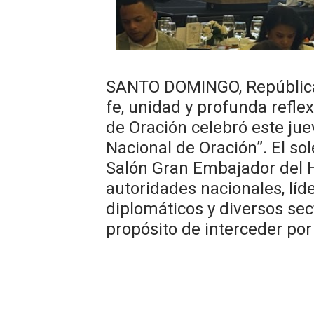
Comedores Comunitarios de
UNTC inicia ofensiva para r
PRM escogerá este domingo
​SANTO DOMINGO, Repúblic
fe, unidad y profunda reflex
Candidato a presidente del 
de Oración celebró este ju
Nacional de Oración”. El s
Digecac realizará Primer F
Salón Gran Embajador del H
autoridades nacionales, líd
diplomáticos y diversos sect
propósito de interceder por 