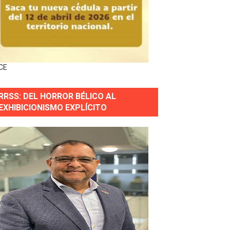
gidas del país
ctados por la obra vial, en cumplimiento de un compromis
CE
forestación en Manabao
RRSS: DEL HORROR BÉLICO AL
s en lo que va de año
EXHIBICIONISMO EXPLÍCITO
nidad y Ejército RD
 Justicia.
 gobierno