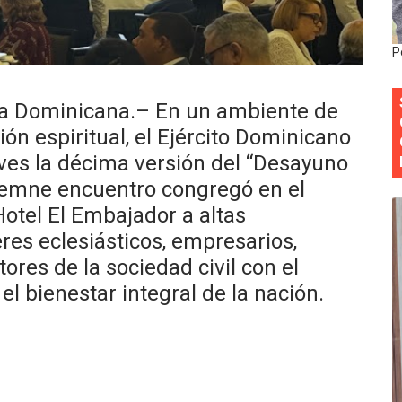
 DASAC garantizan alimentación de miles de voluntarios 
P
ecuperar fuerza gremial y fortalecer seccional del Distrito
 su nueva cúpula directiva con Abinader a la cabeza
a Dominicana.– En un ambiente de
ión espiritual, el Ejército Dominicano
Colegio de Notarios hace llamado a la unidad.
eves la décima versión del “Desayuno
olemne encuentro congregó en el
estival de Plantas 2026
otel El Embajador a altas
eres eclesiásticos, empresarios,
ores de la sociedad civil con el
el bienestar integral de la nación.