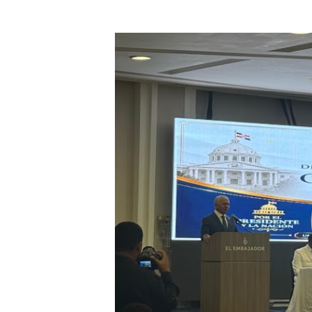
DGPCF: 55 años sembrando d
Operativo interagencial fr
-Propeep y Gestión Presid
Ministerio de Defensa sie
MICM y CECCOM retienen 21
Bienes Nacionales recauda 
Residentes en San Juan ben
El magistrado Henry Molina 
​Domingo Plácido critica la 
Graduación XII Promoción Se