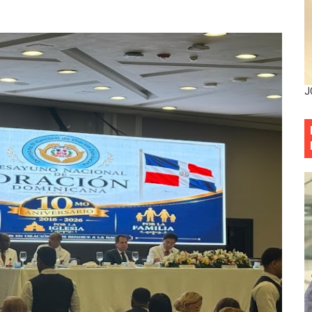
esarrollo y fortaleciendo la frontera dominicana
ena delitos ambientales y recupera terrenos en zonas prote
encial encabezan entrega compensación a comerciantes impa
J
mbra esperanza y protege el agua mediante Jornada de Re
3,355 galones de combustibles y 46 millones de mercancía
más de RD 57 millones en segunda subasta pública del año
eficiados con jornada asistencial de Desarrollo de la Comu
decidió no seguir en la Presidencia de la Suprema Corte de
situación económica y califica de ineficiente la gestión del
rvicio Militar Voluntario