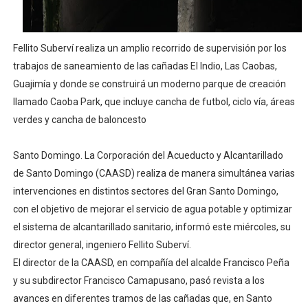
Digecac realizará Primer Festival de Plantas 2026
Fellito Suberví realiza un amplio recorrido de supervisión por los
Josefa Castillo: Liderazgo y Transformación Social al F
trabajos de saneamiento de las cañadas El Indio, Las Caobas,
Lee Ballester a los que se forman como agentes “Todo
Guajimía y donde se construirá un moderno parque de creación
llamado Caoba Park, que incluye cancha de futbol, ciclo vía, áreas
Operativo Interinstitucional “Compromiso Ambiental 2.
verdes y cancha de baloncesto
Trabajadores de la prensa y Obispado de la Provincia 
Santo Domingo. La Corporación del Acueducto y Alcantarillado
de Santo Domingo (CAASD) realiza de manera simultánea varias
intervenciones en distintos sectores del Gran Santo Domingo,
con el objetivo de mejorar el servicio de agua potable y optimizar
el sistema de alcantarillado sanitario, informó este miércoles, su
director general, ingeniero Fellito Suberví.
El director de la CAASD, en compañía del alcalde Francisco Peña
y su subdirector Francisco Camapusano, pasó revista a los
avances en diferentes tramos de las cañadas que, en Santo