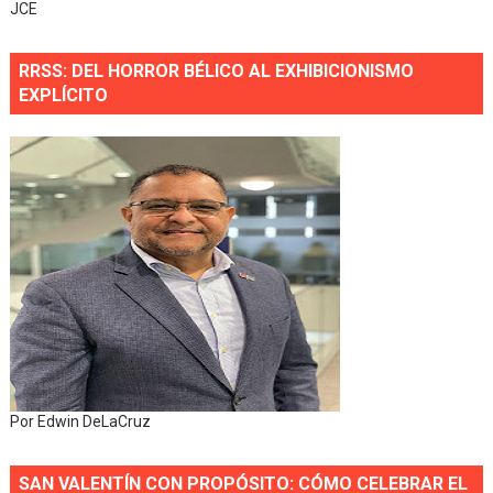
JCE
RRSS: DEL HORROR BÉLICO AL EXHIBICIONISMO
EXPLÍCITO
Por Edwin DeLaCruz
SAN VALENTÍN CON PROPÓSITO: CÓMO CELEBRAR EL