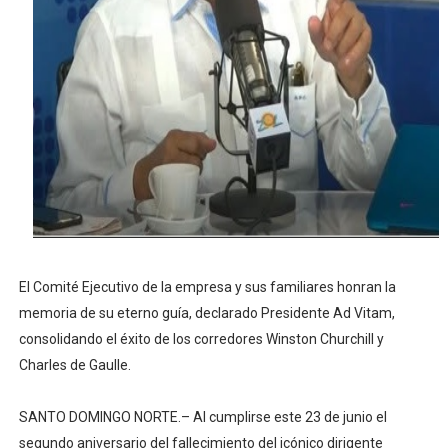
Osiris de León responde a Roberto Tineo y a Yeisy por 
DGPCF: 55 años sembrando desarrollo y fortaleciendo 
Operativo interagencial frena delitos ambientales y re
-Propeep y Gestión Presidencial encabezan entrega co
Ministerio de Defensa siembra esperanza y protege e
El Comité Ejecutivo de la empresa y sus familiares honran la
memoria de su eterno guía, declarado Presidente Ad Vitam,
consolidando el éxito de los corredores Winston Churchill y
Charles de Gaulle.
SANTO DOMINGO NORTE.– Al cumplirse este 23 de junio el
segundo aniversario del fallecimiento del icónico dirigente