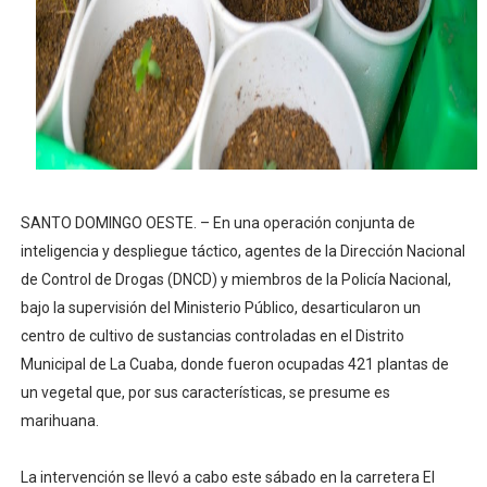
Digecac realizará Primer Festival de Plantas 2026
Josefa Castillo: Liderazgo y Transformación Social al F
Lee Ballester a los que se forman como agentes “Todo
Operativo Interinstitucional “Compromiso Ambiental 2.
SANTO DOMINGO OESTE. – En una operación conjunta de
Trabajadores de la prensa y Obispado de la Provincia 
inteligencia y despliegue táctico, agentes de la Dirección Nacional
de Control de Drogas (DNCD) y miembros de la Policía Nacional,
bajo la supervisión del Ministerio Público, desarticularon un
centro de cultivo de sustancias controladas en el Distrito
Municipal de La Cuaba, donde fueron ocupadas 421 plantas de
un vegetal que, por sus características, se presume es
marihuana.
La intervención se llevó a cabo este sábado en la carretera El