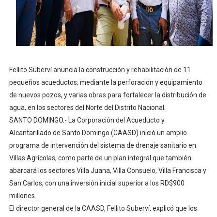
Comedores Comunitarios de DASAC garantizan alimenta
UNTC inicia ofensiva para recuperar fuerza gremial y fo
PRM escogerá este domingo su nueva cúpula directiva 
Fellito Suberví anuncia la construcción y rehabilitación de 11
Candidato a presidente del Colegio de Notarios hace ll
pequeños acueductos, mediante la perforación y equipamiento
de nuevos pozos, y varias obras para fortalecer la distribución de
Digecac realizará Primer Festival de Plantas 2026
agua, en los sectores del Norte del Distrito Nacional.
SANTO DOMINGO.- La Corporación del Acueducto y
Alcantarillado de Santo Domingo (CAASD) inició un amplio
programa de intervención del sistema de drenaje sanitario en
Villas Agrícolas, como parte de un plan integral que también
abarcará los sectores Villa Juana, Villa Consuelo, Villa Francisca y
San Carlos, con una inversión inicial superior a los RD$900
millones.
El director general de la CAASD, Fellito Suberví, explicó que los