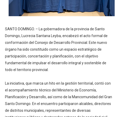
Lee Ballester a los que se forman como agentes “Todo
Operativo Interinstitucional “Compromiso Ambiental 2.
SANTO DOMINGO. – La gobernadora de la provincia de Santo
Trabajadores de la prensa y Obispado de la Provincia 
Domingo, Lucrecia Santana Leyba, encabezó el acto formal de
Ministerio de Cultura anuncia ganadores de Premios Anu
conformación del Consejo de Desarrollo Provincial. Este nuevo
órgano ha sido constituido como un espacio estratégico de
Más de 180 dirigentes sindicales de las Américas se re
participación, concertación y planificación, con el objetivo
fundamental de impulsar el desarrollo integral y sostenible de
todo el territorio provincial.
La iniciativa, que marca un hito en la gestión territorial, contó con
el acompañamiento técnico del Ministerio de Economía,
Planificación y Desarrollo, así como de la Mancomunidad del Gran
Santo Domingo. En el encuentro participaron alcaldes, directores
de distritos municipales, representantes de diversas