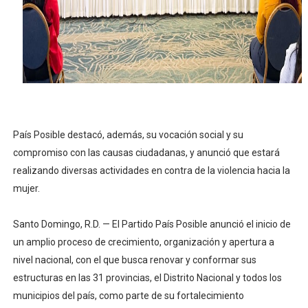
Restaurante Amigos es reconocido por sus cuatro déc
Banco Popular escala 17 posiciones en los mil mejore
SNS y el SRSO actualizan Manual de Comunicación Inter
Osiris de León responde a Roberto Tineo y a Yeisy por 
País Posible destacó, además, su vocación social y su
DGPCF: 55 años sembrando desarrollo y fortaleciendo 
compromiso con las causas ciudadanas, y anunció que estará
realizando diversas actividades en contra de la violencia hacia la
mujer.
Santo Domingo, R.D. — El Partido País Posible anunció el inicio de
un amplio proceso de crecimiento, organización y apertura a
nivel nacional, con el que busca renovar y conformar sus
estructuras en las 31 provincias, el Distrito Nacional y todos los
municipios del país, como parte de su fortalecimiento