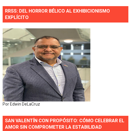
RRSS: DEL HORROR BÉLICO AL EXHIBICIONISMO
EXPLÍCITO
Por Edwin DeLaCruz
SAN VALENTÍN CON PROPÓSITO: CÓMO CELEBRAR EL
AMOR SIN COMPROMETER LA ESTABILIDAD