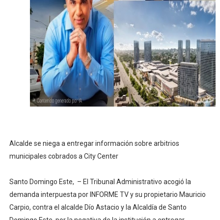
El PRM renueva su cúpula directiva: Luis Abinader asum
Fellito Suberví inspecciona obras en las “villas” y pide
Comedores Comunitarios de DASAC garantizan alimenta
UNTC inicia ofensiva para recuperar fuerza gremial y fo
PRM escogerá este domingo su nueva cúpula directiva 
Alcalde se niega a entregar información sobre arbitrios
municipales cobrados a City Center
Santo Domingo Este, – El Tribunal Administrativo acogió la
demanda interpuesta por INFORME TV y su propietario Mauricio
Carpio, contra el alcalde Dío Astacio y la Alcaldía de Santo