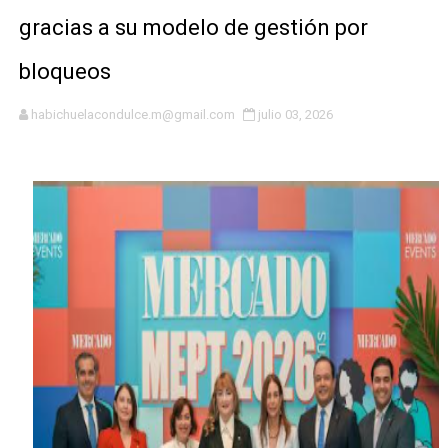
DGPCF: 55 años sembrando desarrollo y fortaleciendo 
gracias a su modelo de gestión por
Operativo interagencial frena delitos ambientales y re
bloqueos
-Propeep y Gestión Presidencial encabezan entrega co
habichuelacondulce.m@gmail.com
julio 03, 2026
Ministerio de Defensa siembra esperanza y protege e
MICM y CECCOM retienen 213,355 galones de combustibl
Bienes Nacionales recauda más de RD 57 millones en s
Residentes en San Juan beneficiados con jornada asiste
El magistrado Henry Molina decidió no seguir en la Pre
​Domingo Plácido critica la situación económica y califi
Graduación XII Promoción Servicio Militar Voluntario