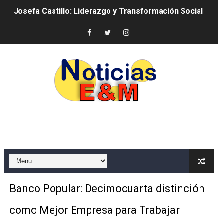
Josefa Castillo: Liderazgo y Transformación Social al F
Lee Ballester a los que se forman como agentes “Todo
Operativo Interinstitucional “Compromiso Ambiental 2.
Trabajadores de la prensa y Obispado de la Provincia 
Ministerio de Cultura anuncia ganadores de Premios Anu
Más de 180 dirigentes sindicales de las Américas se re
Restaurante Amigos es reconocido por sus cuatro déc
Banco Popular escala 17 posiciones en los mil mejore
SNS y el SRSO actualizan Manual de Comunicación Inter
Banco Popular: Decimocuarta distinción
Osiris de León responde a Roberto Tineo y a Yeisy por 
como Mejor Empresa para Trabajar