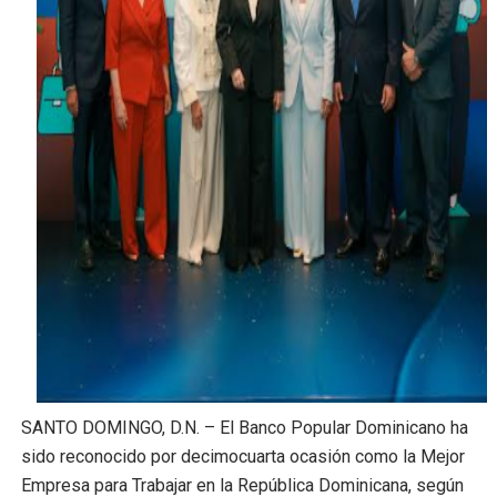
Comedores Comunitarios de DASAC garantizan alimenta
UNTC inicia ofensiva para recuperar fuerza gremial y fo
PRM escogerá este domingo su nueva cúpula directiva 
Candidato a presidente del Colegio de Notarios hace ll
Digecac realizará Primer Festival de Plantas 2026
Josefa Castillo: Liderazgo y Transformación Social al F
SANTO DOMINGO, D.N. – El Banco Popular Dominicano ha
sido reconocido por decimocuarta ocasión como la Mejor
Empresa para Trabajar en la República Dominicana, según