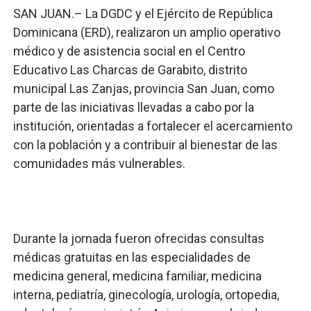
SAN JUAN.– La DGDC y el Ejército de República
Comedores Comunitarios de DASAC garantizan alimenta
Dominicana (ERD), realizaron un amplio operativo
UNTC inicia ofensiva para recuperar fuerza gremial y fo
médico y de asistencia social en el Centro
Educativo Las Charcas de Garabito, distrito
PRM escogerá este domingo su nueva cúpula directiva 
municipal Las Zanjas, provincia San Juan, como
parte de las iniciativas llevadas a cabo por la
Candidato a presidente del Colegio de Notarios hace ll
institución, orientadas a fortalecer el acercamiento
Digecac realizará Primer Festival de Plantas 2026
con la población y a contribuir al bienestar de las
comunidades más vulnerables.
Durante la jornada fueron ofrecidas consultas
médicas gratuitas en las especialidades de
medicina general, medicina familiar, medicina
interna, pediatría, ginecología, urología, ortopedia,